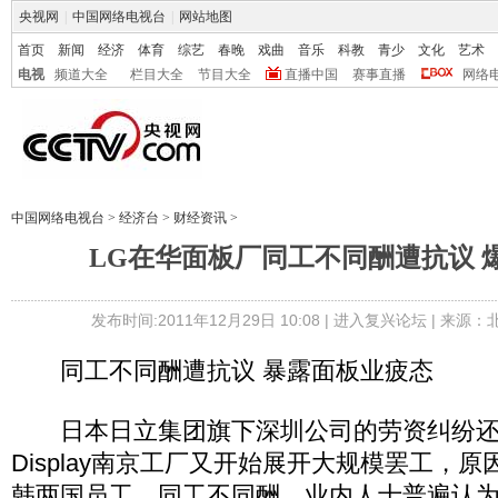
央视网
|
中国网络电视台
|
网站地图
首页
新闻
经济
体育
综艺
春晚
戏曲
音乐
科教
青少
文化
艺术
电视
频道大全
栏目大全
节目大全
直播中国
赛事直播
网络
中国网络电视台
>
经济台
>
财经资讯
>
LG在华面板厂同工不同酬遭抗议 
发布时间:2011年12月29日 10:08 |
进入复兴论坛
| 来源：
同工不同酬遭抗议 暴露面板业疲态
日本日立集团旗下深圳公司的劳资纠纷还
Display南京工厂又开始展开大规模罢工，
韩两国员工，同工不同酬。业内人士普遍认