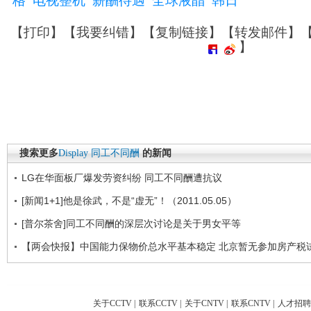
格
电视整机
薪酬待遇
全球液晶
韩日
【
打印
】【
我要纠错
】【
复制链接
】【
转发邮件
】
】
搜索更多
Display
同工不同酬
的新闻
LG在华面板厂爆发劳资纠纷 同工不同酬遭抗议
[新闻1+1]他是徐武，不是“虚无”！（2011.05.05）
[普尔茶舍]同工不同酬的深层次讨论是关于男女平等
【两会快报】中国能力保物价总水平基本稳定 北京暂无参加房产税
关于CCTV
|
联系CCTV
|
关于CNTV
|
联系CNTV
|
人才招聘