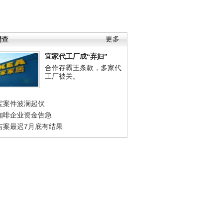
调查
更多
宜家代工厂成“弃妇”
合作存霸王条款，多家代
工厂被关。
宝案件波澜起伏
咖啡企业资金告急
吉案最迟7月底有结果