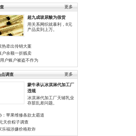
调查
更多
超九成玻尿酸为假货
用关系网织就暴利，8元
产品卖到上万。
素热牵出传销大案
账户余额一折贱卖
店用户账户被盗不作为
热点调查
更多
蒙牛承认冰淇淋代加工厂
违规
冰淇淋代加工厂天辅乳业
存脏乱差问题。
协：苹果维修条款太霸道
0元天价粽子调查
家乐福涉嫌价格欺诈