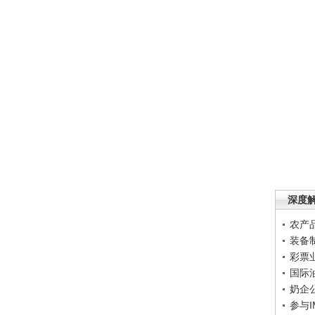
深度
农产
装备
彩票
国际
奶企
参与