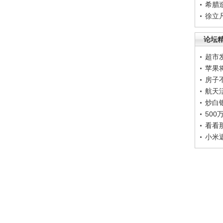
希腊
徐立
论坛
超市
苹果
房子
航天
炒白
50
看看
小米