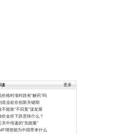
解读
更多
品价格时涨时跌有“解药”吗
制造业处在创新关键期
业不能靠“不回复”谋发展
油价金价下跌意味什么？
公关中传递的“负能量”
IMF增资能为中国带来什么