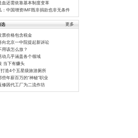
造血还需依靠基本制度变革
凡：中国增资IMF既非捐款也非无条件
精选
更多
发票价格包含税金
将向北京一中院提起新诉讼
不用该怎么放？
活动几乎涵盖各个领域
银 当下有赚头
0万打造4个五星级旅游厕所
那些年薪百万的“神秘”职业
返修因代工厂为二流作坊