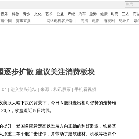
音乐
科教
青少
文化
艺术
公益
产经
汽车
旅游
健康
时尚
三农
商
直播中国
赛事直播
网络电视客户端
|
高清
电影
电视剧
纪录片
动
望逐步扩散 建议关注消费板块
04 |
进入复兴论坛
| 来源：和讯股票 |
手机看视频
美股大幅下跌的背景下，今日Ａ股能走出相对强势的走势难
7.23点，收盘逼近５日均线。
提升，受国务院肯定高铁发展方向正确的利好刺激，铁路基
太原重工等个股冲击涨停，并带动了建筑建材、机械等板块个