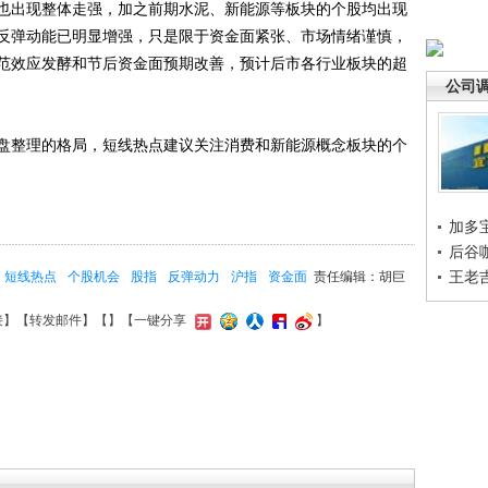
也出现整体走强，加之前期水泥、新能源等板块的个股均出现
反弹动能已明显增强，只是限于资金面紧张、市场情绪谨慎，
范效应发酵和节后资金面预期改善，预计后市各行业板块的超
公司
整理的格局，短线热点建议关注消费和新能源概念板块的个
加多
后谷
王老
短线热点
个股机会
股指
反弹动力
沪指
资金面
责任编辑：胡巨
接
】【
转发邮件
】【
】
【一键分享
】