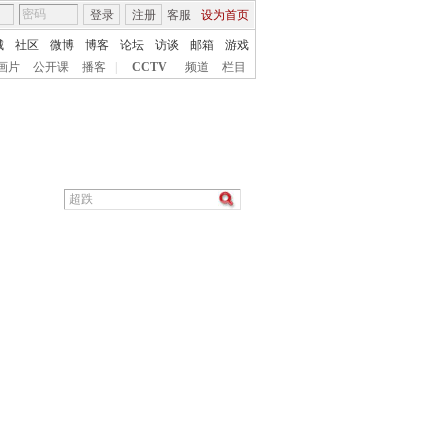
登录
注册
客服
设为首页
城
社区
微博
博客
论坛
访谈
邮箱
游戏
画片
公开课
播客
|
CCTV
频道
栏目