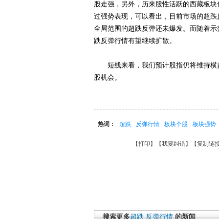
股走强，另外，历来股性活跃的西藏板块
过强势表现，可以看出，目前市场的超跌
全局范围的超跌反弹还未爆发。而随着示
跌反弹行情有望继续扩散。
短线来看，我们预计股指仍将维持横盘
股机会。
热词：
超跌
反弹行情
板块个股
板块强势
【
打印
】【
我要纠错
】【
复制链
搜索更多
超跌
反弹行情
的新闻