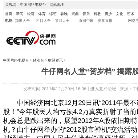
央视网
|
中国网络电视台
|
网站地图
首页
新闻
经济
体育
综艺
春晚
戏曲
音乐
科教
青少
文化
艺术
电视
频道大全
栏目大全
节目大全
直播中国
赛事直播
网络
中国网络电视台
>
经济台
>
财经资讯
>
牛仔网名人堂“贺岁档” 揭露
发布时间:2011年12月29日 16:06 |
进入复兴论坛
| 来源：中
中国经济网北京12月29日讯“2011年最
股！”今年股民人均亏损4.2万真实折射了当
机会总是跌出来的，展望2012年A股依旧期
机？由牛仔网举办的“2012股市禅机”交流活