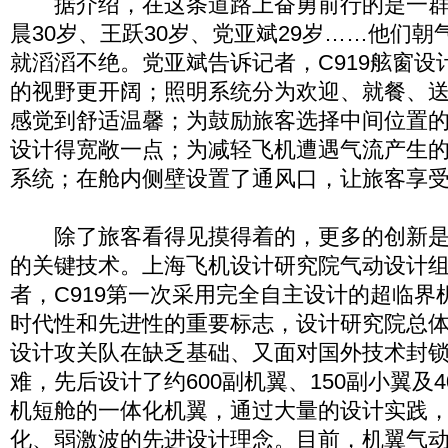
据介绍，在这条道路上奋勇前行的是一群
晨30岁、王跃30岁、党亚斌29岁……他们
就滔滔不绝。党亚斌告诉记者，C919舷窗设
的视野更开阔；照明系统分为欢迎、就餐、
感觉到舒适温馨；为鼓励旅客选择中间位置
设计得宽敞一点；为减轻飞机遭遇气流产生
系统；在舱内侧壁设置了通风口，让旅客享
除了旅客看得见摸得着的，更多的创新是
的关键技术。上海飞机设计研究院气动设计
者，C919第一次采用完全自主设计的超临界
时代性和先进性的重要标志，设计研究院总
设计攻关队在缺乏基础、又面对国外技术封
难，先后设计了约600副机翼、150副小翼及4
机短舱的一体化机翼，通过大量的设计实践
化、弱激波的先进设计理念。目前，机翼气