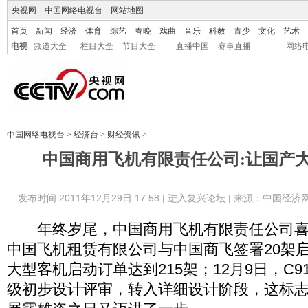
央视网
|
中国网络电视台
|
网站地图
首页
新闻
经济
体育
综艺
春晚
戏曲
音乐
科教
青少
文化
艺术
电视
频道大全
栏目大全
节目大全
直播中国
赛事直播
网络
中国网络电视台
>
经济台
>
财经资讯
>
中国商用飞机有限责任公司:让国产
发布时间:2011年12月29日 17:58 |
进入复兴论坛
| 来源：中国经济
年终岁尾，中国商用飞机有限责任公司喜讯
中国飞机租赁有限公司与中国商飞签署20架启
大型客机启动订单达到215架；12月9日，C
级初步设计评审，转入详细设计阶段，这标志着