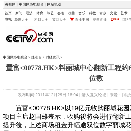
央视网
|
中国网络电视台
|
网站地图
首页
新闻
经济
体育
综艺
春晚
戏曲
音乐
科教
青少
文化
艺术
电视
频道大全
栏目大全
节目大全
直播中国
赛事直播
网络
中国网络电视台
>
经济台
>
财经资讯
>
置富<00778.HK>料丽城中心翻新工程约
位数
发布时间:2011年12月29日 18:04 |
进入复兴论坛
| 来源：阿思
置富<00778.HK>以19亿元收购丽城花
项目主席赵国雄表示，收购後将会进行翻新
提升後，上述商场租金升幅逾双位数字丽城