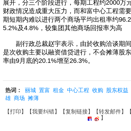
展开，分三个阶段进行，每期工程约2000万
财政情况造成重大压力，而和富中心工程需
期短期内难以进行两个商场平均出租率约96.
5.2%及4.8%，较集团其他商场回报率为高
副行政总裁赵宇表示，由於收购洽谈期间
是次收购主要以融资借贷进行，不会摊薄股
率由9月底的20.1%增至26.3%。
热词：
丽城
置富
租金
中心工程
收购
股东权益
雄
商场
摊薄
【
打印
】【
我要纠错
】【
复制链接
】【
转发邮件
】
】