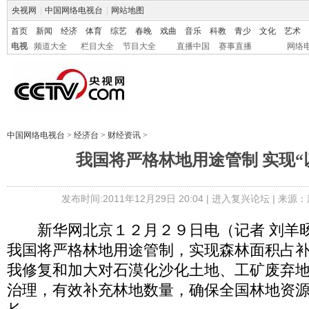
央视网
|
中国网络电视台
|
网站地图
首页
新闻
经济
体育
综艺
春晚
戏曲
音乐
科教
青少
文化
艺术
电视
频道大全
栏目大全
节目大全
直播中国
赛事直播
网络
中国网络电视台
>
经济台
>
财经资讯
>
我国将严格林地用途管制 实现“
发布时间:2011年12月29日 20:04 |
进入复兴论坛
| 来源：
新华网北京１２月２９日电（记者 刘羊旸
我国将严格林地用途管制，实现森林面积占
我修复和加大对石漠化沙化土地、工矿废弃
治理，有效补充林地数量，确保全国林地资