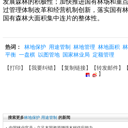
发展森林的积极性；加快推进国有林场和重
过管理体制改革和经营机制创新，落实国有
国有森林大面积集中连片的整体性。
热词：
林地保护
用途管制
林地管理
林地面积
林
平衡
一盘棋
以图管地
国家林业局
定额管理
【
打印
】【
我要纠错
】【
复制链接
】【
转发邮件
】
】
搜索更多
林地保护
用途管制
的新闻
中国林业官员：立足本国资源增强木材供应能力