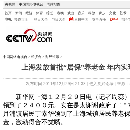
央视网
|
中国网络电视台
|
网站地图
首页
新闻
经济
体育
综艺
春晚
戏曲
音乐
科教
青少
文化
艺术
电视
频道大全
栏目大全
节目大全
直播中国
赛事直播
网络
中国网络电视台
>
经济台
>
财经资讯
>
上海发放首批“居保”养老金 年内
发布时间:2011年12月29日 21:33 |
进入复兴论坛
| 来源：
新华网上海１２月２９日电（记者周蕊）
领到了２４００元。实在是太谢谢政府了！”
月浦镇居民丁素华领到了上海城镇居民养老
金，激动得合不拢嘴。