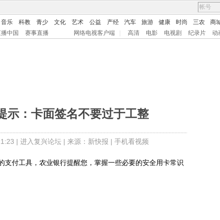
音乐
科教
青少
文化
艺术
公益
产经
汽车
旅游
健康
时尚
三农
商
直播中国
赛事直播
网络电视客户端
|
高清
电影
电视剧
纪录片
动
提示：卡面签名不要过于工整
:23 |
进入复兴论坛
| 来源：新快报 |
手机看视频
支付工具，农业银行提醒您，掌握一些必要的安全用卡常识