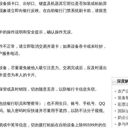
备插卡口、出钞口、键盘及机器其它部位是否加装或粘贴异
现象请立即向银行反映。在自助银行门禁系统刷卡前，请留意
的操作说明和安全提示，确认操作无误。
不正常，请立即取消交易并退卡；如果设备吞卡或未吐钞，
客户服务电话。
备，尽量避免被他人吸引注意力。交易完成后，应及时退出
卡是否为本人的卡片。
深度
管或及时销毁，切勿随意丢弃，以防银行卡信息失窃。
农产
装备
括银行职员和警察等）；也不用生日、账号、手机号、QQ
彩票
码。输入密码时应快速并尽量用手遮挡，以防不法分子窥视。
国际
奶企
参与
中奖等信息，切勿拨打粘贴在自助设备上除95599外的任