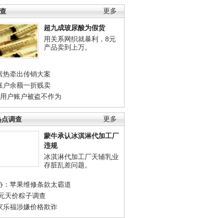
调查
更多
超九成玻尿酸为假货
用关系网织就暴利，8元
产品卖到上万。
素热牵出传销大案
账户余额一折贱卖
店用户账户被盗不作为
热点调查
更多
蒙牛承认冰淇淋代加工厂
违规
冰淇淋代加工厂天辅乳业
存脏乱差问题。
协：苹果维修条款太霸道
0元天价粽子调查
家乐福涉嫌价格欺诈