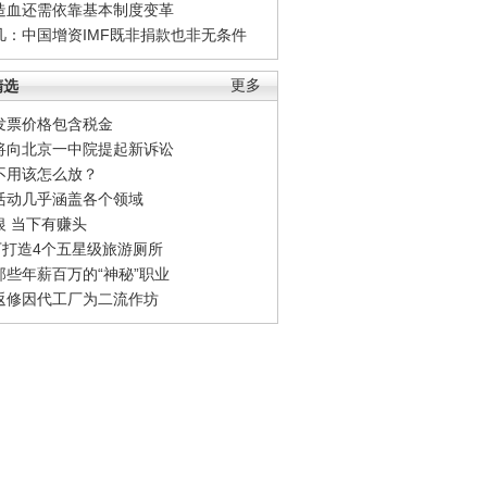
造血还需依靠基本制度变革
凡：中国增资IMF既非捐款也非无条件
精选
更多
发票价格包含税金
将向北京一中院提起新诉讼
不用该怎么放？
活动几乎涵盖各个领域
银 当下有赚头
0万打造4个五星级旅游厕所
那些年薪百万的“神秘”职业
返修因代工厂为二流作坊