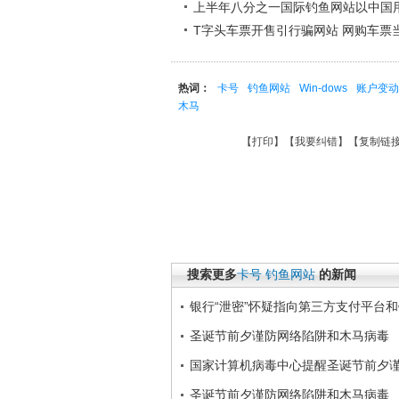
上半年八分之一国际钓鱼网站以中国
T字头车票开售引行骗网站 网购车票
热词：
卡号
钓鱼网站
Win-dows
账户变动
木马
【
打印
】【
我要纠错
】【
复制链
搜索更多
卡号
钓鱼网站
的新闻
银行“泄密”怀疑指向第三方支付平台
圣诞节前夕谨防网络陷阱和木马病毒
国家计算机病毒中心提醒圣诞节前夕
圣诞节前夕谨防网络陷阱和木马病毒