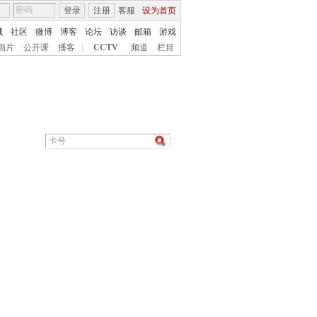
登录
注册
客服
设为首页
城
社区
微博
博客
论坛
访谈
邮箱
游戏
画片
公开课
播客
|
CCTV
频道
栏目