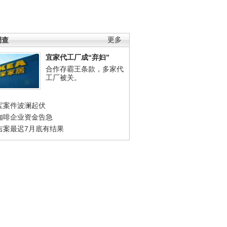
调查
更多
宜家代工厂成“弃妇”
合作存霸王条款，多家代
工厂被关。
宝案件波澜起伏
咖啡企业资金告急
吉案最迟7月底有结果