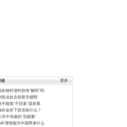
解读
更多
品价格时涨时跌有“解药”吗
制造业处在创新关键期
业不能靠“不回复”谋发展
油价金价下跌意味什么？
公关中传递的“负能量”
IMF增资能为中国带来什么