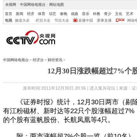
央视网
|
中国网络电视台
|
网站地图
首页
新闻
经济
体育
综艺
春晚
戏曲
音乐
科教
青少
文化
艺术
电视
频道大全
栏目大全
节目大全
直播中国
赛事直播
网络
中国网络电视台
>
经济台
>
财经资讯
>
12月30日涨跌幅超过7%个
发布时间:2011年12月30日 20:36 |
进入复兴论坛
| 来源：证
《证券时报》统计，12月30日两市（剔
有江粉磁材、新时达等22只个股涨幅超过7%
的个股有蓝帆股份、长航凤凰等4只。
附：两市涨幅超7%个股一览（前10名）