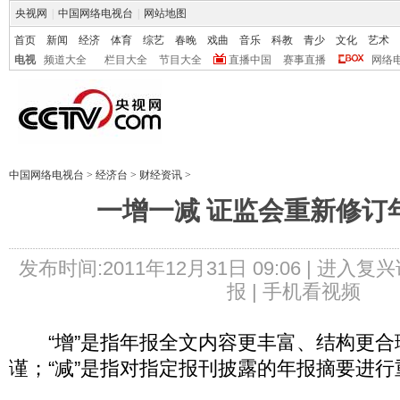
央视网
|
中国网络电视台
|
网站地图
首页
新闻
经济
体育
综艺
春晚
戏曲
音乐
科教
青少
文化
艺术
电视
频道大全
栏目大全
节目大全
直播中国
赛事直播
网络
中国网络电视台
>
经济台
>
财经资讯
>
一增一减 证监会重新修订
发布时间:2011年12月31日 09:06 |
进入复兴
报 |
手机看视频
“增”是指年报全文内容更丰富、结构更合
谨；“减”是指对指定报刊披露的年报摘要进