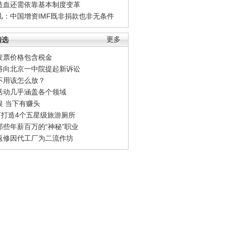
造血还需依靠基本制度变革
凡：中国增资IMF既非捐款也非无条件
精选
更多
发票价格包含税金
将向北京一中院提起新诉讼
不用该怎么放？
活动几乎涵盖各个领域
银 当下有赚头
0万打造4个五星级旅游厕所
那些年薪百万的“神秘”职业
返修因代工厂为二流作坊