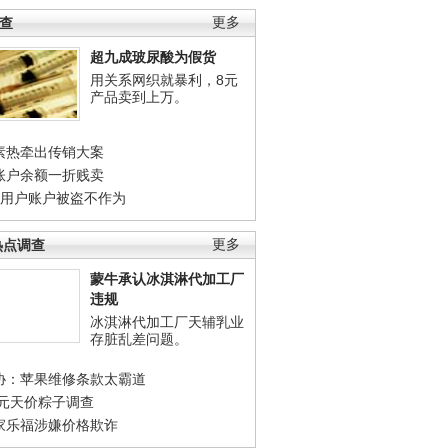
调查
更多
超九成玻尿酸为假货
用关系网织就暴利，8元
产品卖到上万。
素热牵出传销大案
账户余额一折贱卖
店用户账户被盗不作为
热点调查
更多
蒙牛承认冰淇淋代加工厂
违规
冰淇淋代加工厂天辅乳业
存脏乱差问题。
协：苹果维修条款太霸道
0元天价粽子调查
家乐福涉嫌价格欺诈