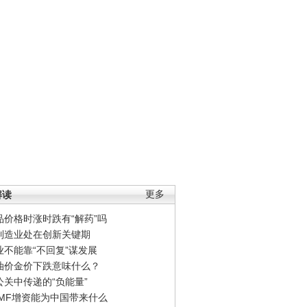
解读
更多
品价格时涨时跌有“解药”吗
制造业处在创新关键期
业不能靠“不回复”谋发展
油价金价下跌意味什么？
公关中传递的“负能量”
IMF增资能为中国带来什么