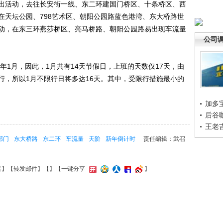
出活动，去往长安街一线、东二环建国门桥区、十条桥区、西
在天坛公园、798艺术区、朝阳公园路蓝色港湾、东大桥路世
动，在东三环燕莎桥区、亮马桥路、朝阳公园路易出现车流量
公司
1月，因此，1月共有14天节假日，上班的天数仅17天，由
行，所以1月不限行日将多达16天。其中，受限行措施最小的
加多
后谷
王老
部门
东大桥路
东二环
车流量
天阶
新年倒计时
责任编辑：武召
接
】【
转发邮件
】【
】
【一键分享
】