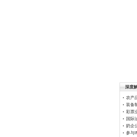
深度
农产
装备
彩票
国际
奶企
参与