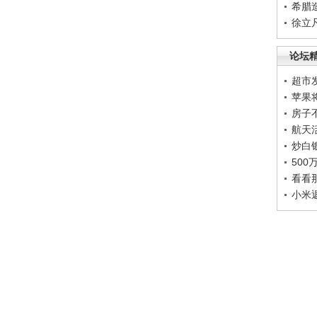
希腊
徐立
论坛
超市
苹果
房子
航天
炒白
50
看看
小米