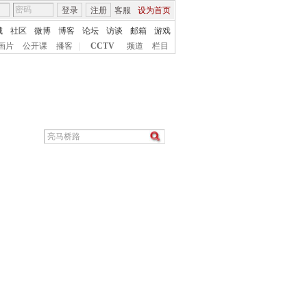
登录
注册
客服
设为首页
城
社区
微博
博客
论坛
访谈
邮箱
游戏
画片
公开课
播客
|
CCTV
频道
栏目