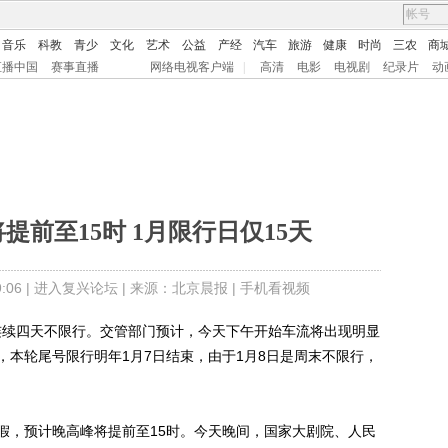
音乐
科教
青少
文化
艺术
公益
产经
汽车
旅游
健康
时尚
三农
商
直播中国
赛事直播
网络电视客户端
|
高清
电影
电视剧
纪录片
动
提前至15时 1月限行日仅15天
06 |
进入复兴论坛
| 来源：北京晨报 |
手机看视频
连续四天不限行。交管部门预计，今天下午开始车流将出现明显
，本轮尾号限行明年1月7日结束，由于1月8日是周末不限行，
，预计晚高峰将提前至15时。今天晚间，国家大剧院、人民