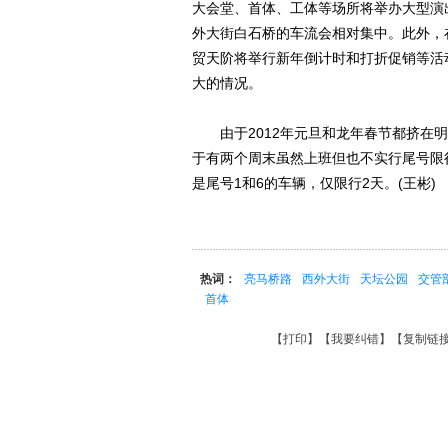
大会堂、首体、工体等场所将举办大型演
外大街白石桥的车流会相对集中。此外，
贸天阶将举行新年倒计时和打折促销等活
大的情况。
由于2012年元旦和龙年春节都挤在明年
于有两个周末虽然上班但也不实行尾号限
是尾号1和6的车辆，仅限行2天。(王彬)
热词：
亮马桥路
西外大街
天坛公园
交管
首体
【
打印
】【
我要纠错
】【
复制链