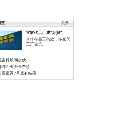
调查
更多
宜家代工厂成“弃妇”
合作存霸王条款，多家代
工厂被关。
宝案件波澜起伏
咖啡企业资金告急
吉案最迟7月底有结果