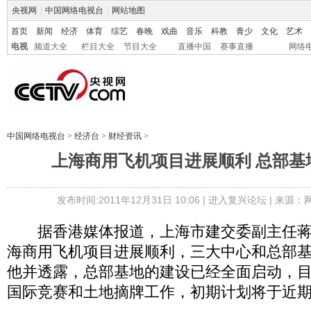
央视网
|
中国网络电视台
|
网站地图
首页
新闻
经济
体育
综艺
春晚
戏曲
音乐
科教
青少
文化
艺术
电视
频道大全
栏目大全
节目大全
直播中国
赛事直播
网络
中国网络电视台
>
经济台
>
财经资讯
>
上海商用飞机项目进展顺利 总部基
发布时间:2011年12月31日 10:06 |
进入复兴论坛
| 来源：
据香港媒体报道，上海市建交委副主任蒋
海商用飞机项目进展顺利，三大中心和总部
他并透露，总部基地的建设已经全面启动，
国际竞赛和土地摘牌工作，初期计划将于近