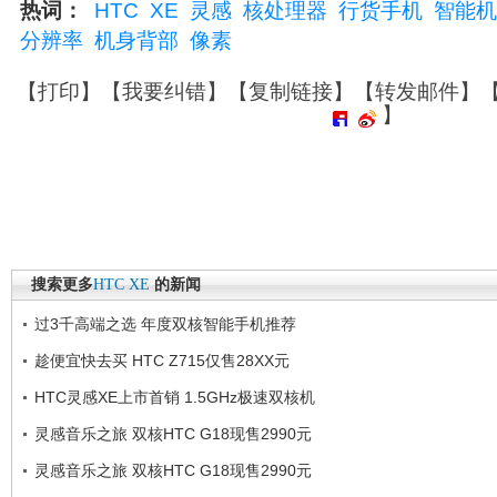
热词：
HTC
XE
灵感
核处理器
行货手机
智能机
分辨率
机身背部
像素
【
打印
】【
我要纠错
】【
复制链接
】【
转发邮件
】
】
搜索更多
HTC
XE
的新闻
过3千高端之选 年度双核智能手机推荐
趁便宜快去买 HTC Z715仅售28XX元
HTC灵感XE上市首销 1.5GHz极速双核机
灵感音乐之旅 双核HTC G18现售2990元
灵感音乐之旅 双核HTC G18现售2990元