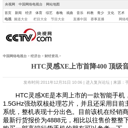
央视网
|
中国网络电视台
|
网站地图
首页
新闻
经济
体育
综艺
春晚
戏曲
音乐
科教
青少
文化
艺术
电视
频道大全
栏目大全
节目大全
直播中国
赛事直播
网络
中国网络电视台
>
经济台
>
财经资讯
>
HTC灵感XE上市首降400 顶
发布时间:2011年12月31日 10:06 |
进入复兴论坛
| 来源：
HTC灵感XE是本周上市的一款智能手机
1.5GHz强劲双核处理芯片，并且还采用目前主流A
系统，整机表现十分出色。目前该机在经销商
最新行货报价为4888元，相比以往售价整整下