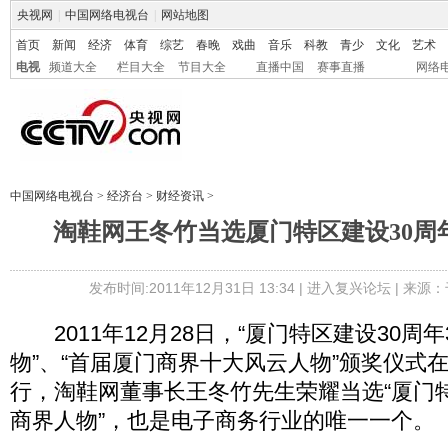
央视网
|
中国网络电视台
|
网站地图
首页
新闻
经济
体育
综艺
春晚
戏曲
音乐
科教
青少
文化
艺术
电视
频道大全
栏目大全
节目大全
直播中国
赛事直播
网络
中国网络电视台
>
经济台
>
财经资讯
>
淘鞋网王冬竹当选厦门特区建设30周
发布时间:2011年12月31日 13:34 |
进入复兴论坛
| 来源：
2011年12月28日，“厦门特区建设30周
物”、“首届厦门商界十大风云人物”颁奖仪式
行，淘鞋网董事长王冬竹先生荣耀当选“厦门特
商界人物”，也是电子商务行业的唯一一个。