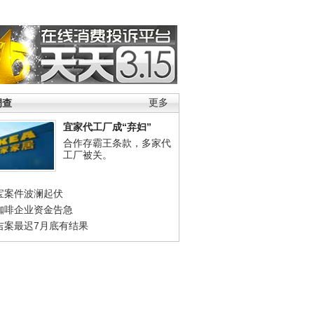
调查
更多
宜家代工厂成“弃妇”
合作存霸王条款，多家代
工厂被关。
宝案件波澜起伏
咖啡企业资金告急
吉案最迟7月底有结果