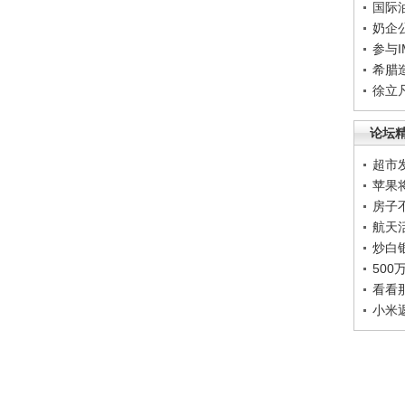
国际
奶企
参与
希腊
徐立
论坛
超市
苹果
房子
航天
炒白
50
看看
小米