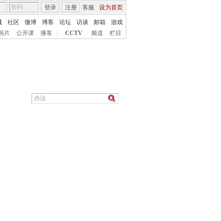
登录
注册
客服
设为首页
城
社区
微博
博客
论坛
访谈
邮箱
游戏
画片
公开课
播客
|
CCTV
频道
栏目