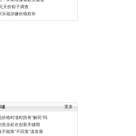
0元天价粽子调查
家乐福涉嫌价格欺诈
解读
更多
品价格时涨时跌有“解药”吗
制造业处在创新关键期
业不能靠“不回复”谋发展