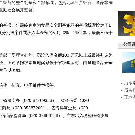
产经营的整个链条和全部领域，包括无证生产经营、食品非法
鼓励社会展开监督。
举报。对最终判定为食品安全刑事犯罪的举报线索设定了1
度分别按案件罚没入库金额的5%、3%、1%计算，最低不低于
公司
门受理查处的、罚没入库金额100 万元以上或最终判定为
强。上述举报线索当地奖励低于省级奖励时，由当地食品安全
室予以奖励。
加多
件、传真、电子邮件举报等。
后谷
王老
办（020-84469333）、省经信委（020
工商局（020-85587200）、省海洋海业局（020-
省食品药品监管局（020-37886188）、广东出入境检验检疫局