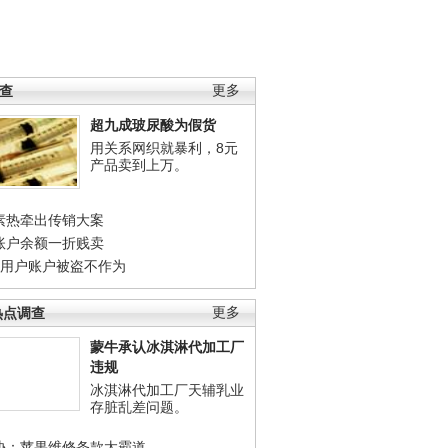
调查
更多
超九成玻尿酸为假货
用关系网织就暴利，8元
产品卖到上万。
素热牵出传销大案
账户余额一折贱卖
店用户账户被盗不作为
热点调查
更多
蒙牛承认冰淇淋代加工厂
违规
冰淇淋代加工厂天辅乳业
存脏乱差问题。
协：苹果维修条款太霸道