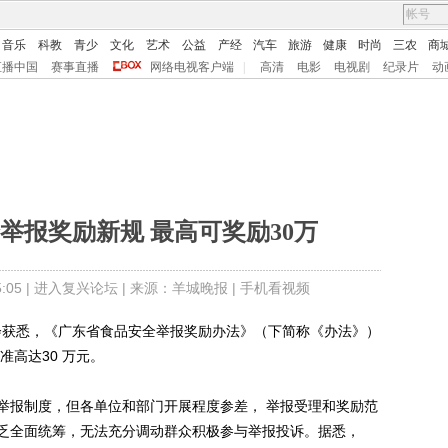
音乐
科教
青少
文化
艺术
公益
产经
汽车
旅游
健康
时尚
三农
商
直播中国
赛事直播
网络电视客户端
|
高清
电影
电视剧
纪录片
动
举报奖励新规 最高可奖励30万
05 |
进入复兴论坛
| 来源：羊城晚报 |
手机看视频
获悉，《广东省食品安全举报奖励办法》（下简称《办法》）
准高达30 万元。
报制度，但各单位和部门开展程度参差， 举报受理和奖励范
乏全面统筹，无法充分调动群众积极参与举报投诉。据悉，