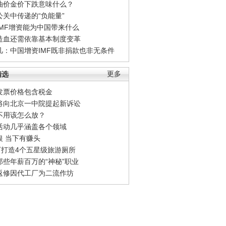
油价金价下跌意味什么？
公关中传递的“负能量”
IMF增资能为中国带来什么
造血还需依靠基本制度变革
凡：中国增资IMF既非捐款也非无条件
精选
更多
发票价格包含税金
将向北京一中院提起新诉讼
不用该怎么放？
活动几乎涵盖各个领域
银 当下有赚头
0万打造4个五星级旅游厕所
那些年薪百万的“神秘”职业
返修因代工厂为二流作坊