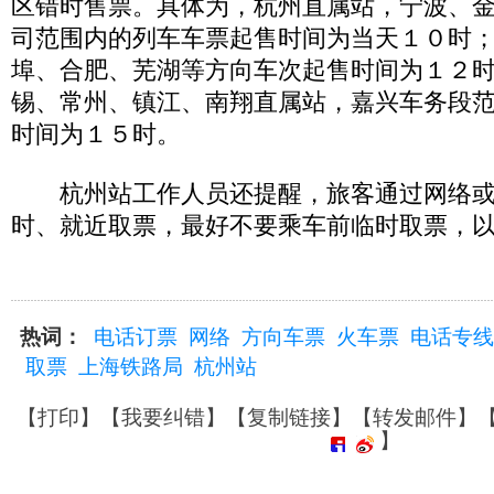
区错时售票。具体为，杭州直属站，宁波、
司范围内的列车车票起售时间为当天１０时
埠、合肥、芜湖等方向车次起售时间为１２
锡、常州、镇江、南翔直属站，嘉兴车务段
时间为１５时。
杭州站工作人员还提醒，旅客通过网络或
时、就近取票，最好不要乘车前临时取票，
热词：
电话订票
网络
方向车票
火车票
电话专线
取票
上海铁路局
杭州站
【
打印
】【
我要纠错
】【
复制链接
】【
转发邮件
】
】