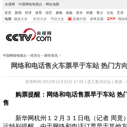
央视网
|
中国网络电视台
|
网站地图
首页
新闻
经济
体育
综艺
春晚
戏曲
音乐
科教
青少
文化
艺术
电视
频道大全
栏目大全
节目大全
直播中国
赛事直播
网络
中国网络电视台
>
经济台
>
财经资讯
>
网络和电话售火车票早于车站 热门方
发布时间:2011年12月31日 17:05 |
进入复兴论坛
| 来源：
购票提醒：网络和电话售票早于车站 热
售
新华网杭州１２月３１日电（记者 周竟）
运特别提醒，由于网络和电话订票早于其他