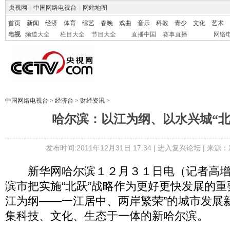
央视网
|
中国网络电视台
|
网站地图
首页
新闻
经济
体育
综艺
春晚
戏曲
音乐
科教
青少
文化
艺术
电视
频道大全
栏目大全
节目大全
直播中国
赛事直播
网络
中国网络电视台
>
经济台
>
财经资讯
>
哈尔滨：以江为纲、以水兴城“北
发布时间:2011年12月31日 17:34 |
进入复兴论坛
| 来源：
新华网哈尔滨１２月３１日电（记者高增
滨市把实施“北跃”战略作为更好更快发展的重
江为纲——一江居中、两岸繁荣”的城市发展
集科技、文化、生态于一体的新哈尔滨。