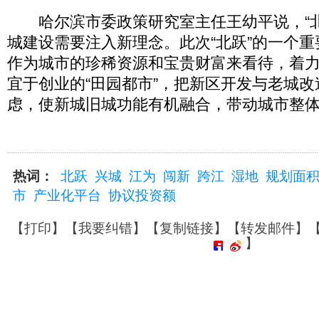
哈尔滨市委政策研究室主任王幼平说，“北
城建设需要注入新理念。此次“北跃”的一个
作为城市的珍稀资源和宝贵财富来看待，着
宜于创业的“田园都市”，把新区开发与老城
虑，使新城旧城功能有机融合，带动城市整
热词：
北跃
兴城
江为
闯新
跨江
湿地
规划面
市
产业化平台
协议投资额
【
打印
】【
我要纠错
】【
复制链接
】【
转发邮件
】
】