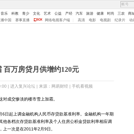
音乐
科教
青少
文化
艺术
公益
产经
汽车
旅游
健康
时尚
三农
商
直播中国
赛事直播
网络电视客户端
|
高清
电影
电视剧
纪录片
动
 百万房贷月供增约120元
00 |
进入复兴论坛
| 来源：网易财经 |
手机看视频
对成交惨淡的楼市雪上加霜。
月6日起上调金融机构人民币存贷款基准利率。金融机构一年期
，其他各档次存贷款基准利率及个人住房公积金贷款利率相应调
上一次是在2011年2月9日。