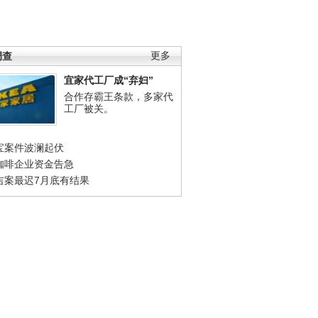
调查
更多
宜家代工厂成“弃妇”
合作存霸王条款，多家代
工厂被关。
宝案件波澜起伏
咖啡企业资金告急
吉案最迟7月底有结果