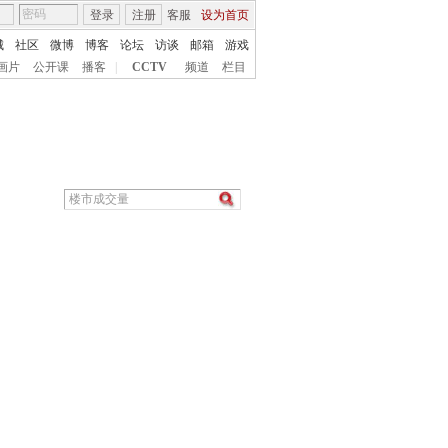
登录
注册
客服
设为首页
城
社区
微博
博客
论坛
访谈
邮箱
游戏
画片
公开课
播客
|
CCTV
频道
栏目