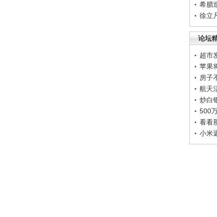
希腊
徐立
论坛
超市
苹果
房子
航天
炒白
50
看看
小米