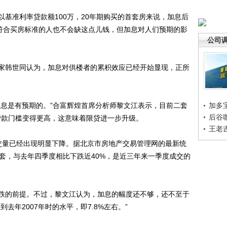
准利率贷款额100万，20年期购买的首套房来说，加息后
前符合买房标准的人也不会缺这点儿钱，但加息对人们预期的影
公司
韩世同认为，加息对供楼者的累积效应已经开始显现，正所
息是有预期的。”合富辉煌首席分析师黎文江表示，目前二套
加多
后谷
贷款门槛变得更高，这意味着限贷进一步升级。
王老
量已经出现明显下降。据北京市房地产交易管理网的最新统
0多套，与去年四季度相比下跌近40%，是近三年来一季度成交的
的前提。不过，黎文江认为，加息的幅度还不够，还不至于
去年2007年时的水平，即7.8%左右。”