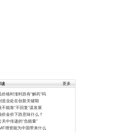
解读
更多
品价格时涨时跌有“解药”吗
制造业处在创新关键期
业不能靠“不回复”谋发展
油价金价下跌意味什么？
公关中传递的“负能量”
IMF增资能为中国带来什么