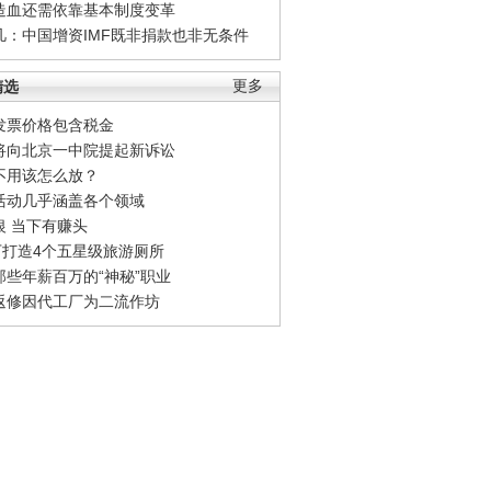
造血还需依靠基本制度变革
凡：中国增资IMF既非捐款也非无条件
精选
更多
发票价格包含税金
将向北京一中院提起新诉讼
不用该怎么放？
活动几乎涵盖各个领域
银 当下有赚头
0万打造4个五星级旅游厕所
那些年薪百万的“神秘”职业
返修因代工厂为二流作坊