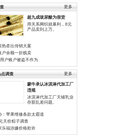
调查
更多
超九成玻尿酸为假货
用关系网织就暴利，8元
产品卖到上万。
素热牵出传销大案
账户余额一折贱卖
店用户账户被盗不作为
热点调查
更多
蒙牛承认冰淇淋代加工厂
违规
冰淇淋代加工厂天辅乳业
存脏乱差问题。
协：苹果维修条款太霸道
0元天价粽子调查
家乐福涉嫌价格欺诈