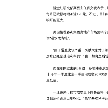
满堂红研究部高级主任肖文晓表示，以基
每月还款额将增加近120元。不过，目
响可能更大。
美国格理咨询集团房地产市场营销专家
谓“温水煮青蛙”。
“由于通胀比较严重，所以大家对于加
房贷已经是基准利率的1.1倍，加息之后
而在刚刚过去的3月份，各地楼市成交
计,今年一季度北京一手住宅成交2070
最低值。
一般说来，楼市成交量下降是价格下跌
导致房价迅速出现拐点。“除非基准利率达到