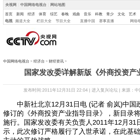
央视网
|
中国网络电视台
|
网站地图
首页
新闻
经济
体育
综艺
春晚
戏曲
音乐
科教
青少
文化
艺术
电视
频道大全
栏目大全
节目大全
直播中国
赛事直播
网络
中国网络电视台
>
经济台
>
财经资讯
>
国家发改委详解新版《外商投资产
发布时间:2011年12月31日 22:04 |
进入复兴论坛
| 来源：中
中新社北京12月31日电 (记者 俞岚)中国
修订的《外商投资产业指导目录》，新目录将于2
施行。国家发改委有关负责人2011年12月3
示，此次修订严格履行了入世承诺，在此基