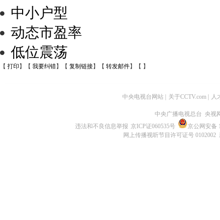
中小户型
动态市盈率
低位震荡
【
打印
】【
我要纠错
】【
复制链接
】【
转发邮件
】【
】
中央电视台网站
|
关于CCTV.com
|
人
中央广播电视总台 央视
违法和不良信息举报
京ICP证060535号
京公网安备 11
网上传播视听节目许可证号 0102002