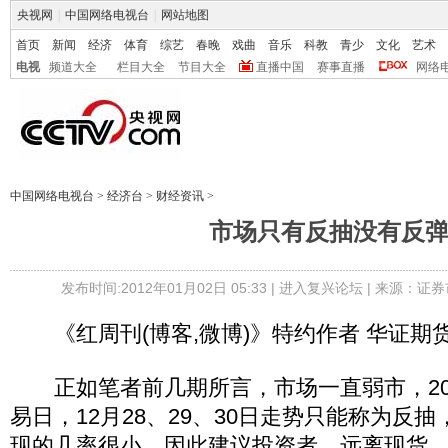
央视网
|
中国网络电视台
|
网站地图
首页
新闻
经济
体育
综艺
春晚
戏曲
音乐
科教
青少
文化
艺术
电视
频道大全
栏目大全
节目大全
直播中国
赛事直播
网络
中国网络电视台
>
经济台
>
财经资讯
>
市场只有反抽没有反
发布时间:2012年01月02日 05:33 |
进入复兴论坛
| 来源：证券
《红周刊(博客,微博)》特约作者 华证期
正如笔者前几期所言，市场一直弱市，20
易日，12月28、29、30日走势只能称为反
现的几率很小。因此建议投资者，远离现货