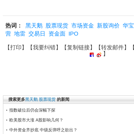
热词：
黑天鹅
股票现货
市场资金
新股询价
华宝
营
地雷
交易日
资金面
IPO
【
打印
】【
我要纠错
】【
复制链接
】【
转发邮件
】
】
搜索更多
黑天鹅
股票现货
的新闻
指数破位后仍会深幅下探
欧美股市大涨 A股影响几何？
中外资金齐抄底 中级反弹呼之欲出？