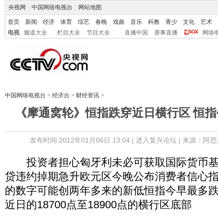
央视网
|
中国网络电视台
|
网站地图
首页
新闻
经济
体育
综艺
春晚
戏曲
音乐
科教
青少
文化
艺术
电视
频道大全
栏目大全
节目大全
直播中国
赛事直播
网络
中国网络电视台
>
经济台
>
财经资讯
>
《摩通窝轮》恒指跌穿近日横行区 恒指牛697
发布时间:2012年01月06日 13:04 |
进入复兴论坛
| 来源：阿思
投资者担心匈牙利未必可获取国际货币基金
贷违约掉期急升欧元区今晚公布消费者信心指数
的数字可能创两年多来的新低恒指今早最多跌逾
近日的18700点至18900点的横行区底部