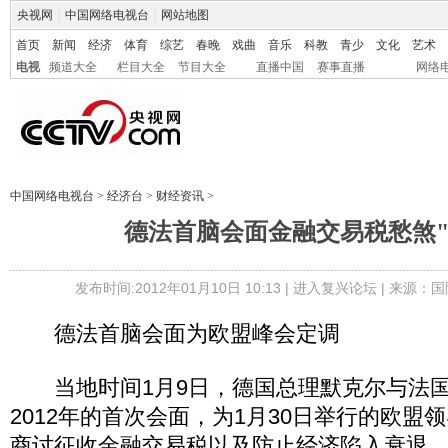
央视网
|
中国网络电视台
|
网站地图
首页
新闻
经济
体育
综艺
春晚
戏曲
音乐
科教
青少
文化
艺术
电视
频道大全
栏目大全
节目大全
直播中国
赛事直播
网络
中国网络电视台
>
经济台
>
财经资讯
>
德法首脑会面金融交易税愁煞"
发布时间:2012年01月10日 10:13 |
进入复兴论坛
| 来源：国
德法首脑会面为欧盟峰会定调
当地时间1月9日，德国总理默克尔与法国
2012年的首次会面，为1月30日举行的欧盟
商讨征收金融交易税以及防止经济陷入衰退