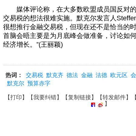
媒体评论称，在大多数欧盟成员国反对的
交易税的想法很难实施。默克尔发言人Steffen S
很想推行金融交易税，但现在还不是恰当的
首脑会晤主要是为月底峰会做准备，讨论如
经济增长。”(王丽颖)
热词：
交易税
默克齐
德法
金融
法德
欧元区
默克尔
预算赤字
【
打印
】【
我要纠错
】【
复制链接
】【
转发邮件
】
】