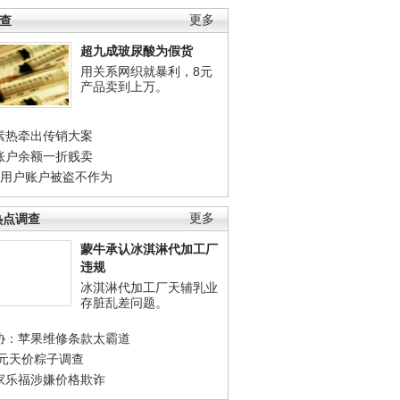
调查
更多
超九成玻尿酸为假货
用关系网织就暴利，8元
产品卖到上万。
素热牵出传销大案
账户余额一折贱卖
店用户账户被盗不作为
热点调查
更多
蒙牛承认冰淇淋代加工厂
违规
冰淇淋代加工厂天辅乳业
存脏乱差问题。
协：苹果维修条款太霸道
0元天价粽子调查
家乐福涉嫌价格欺诈