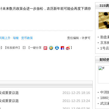
315
未来数月政策会进一步放松，农历新年前可能会再度下调存
胎盘
同期上升
瑞银
货币政策
责任编辑：许梦可
京东
接
】【
转发邮件
】【
】
【一键分享
】
1号
财经
中消
设成重要议题
2011-12-25 18:16
188
设成重要议题
2011-12-25 13:24
武汉
弹
2011-12-09 07:36