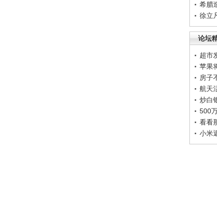
希腊
徐立
论坛
超市
苹果
房子
航天
炒白
50
看看
小米