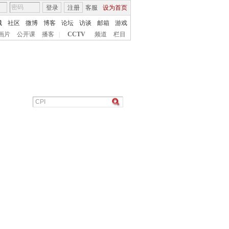
登录
注册
客服
设为首页
城
社区
微博
博客
论坛
访谈
邮箱
游戏
画片
公开课
播客
|
CCTV
频道
栏目