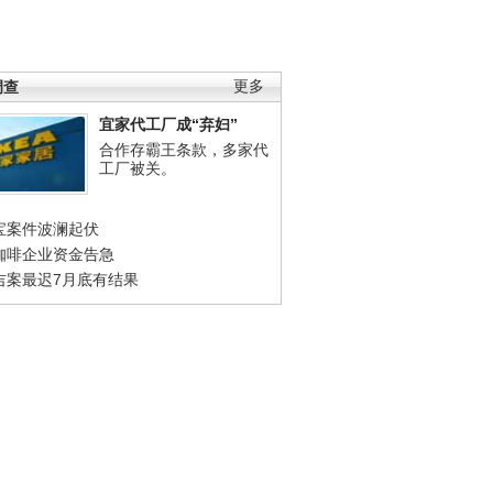
调查
更多
宜家代工厂成“弃妇”
合作存霸王条款，多家代
工厂被关。
宝案件波澜起伏
咖啡企业资金告急
吉案最迟7月底有结果