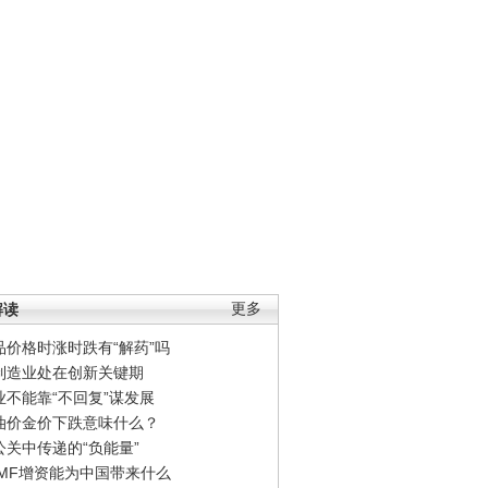
解读
更多
品价格时涨时跌有“解药”吗
制造业处在创新关键期
业不能靠“不回复”谋发展
油价金价下跌意味什么？
公关中传递的“负能量”
IMF增资能为中国带来什么