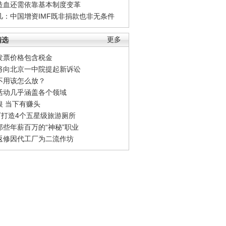
造血还需依靠基本制度变革
凡：中国增资IMF既非捐款也非无条件
精选
更多
发票价格包含税金
将向北京一中院提起新诉讼
不用该怎么放？
活动几乎涵盖各个领域
银 当下有赚头
0万打造4个五星级旅游厕所
那些年薪百万的“神秘”职业
返修因代工厂为二流作坊