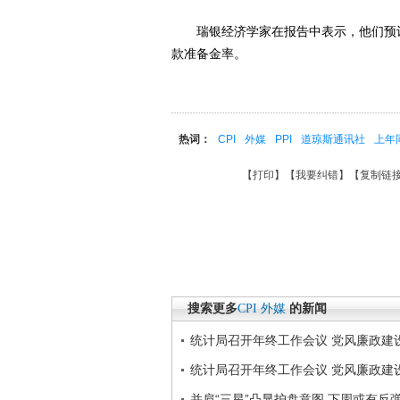
瑞银经济学家在报告中表示，他们预计
款准备金率。
热词：
CPI
外媒
PPI
道琼斯通讯社
上年
【
打印
】【
我要纠错
】【
复制链
搜索更多
CPI
外媒
的新闻
统计局召开年终工作会议 党风廉政建
统计局召开年终工作会议 党风廉政建
并肩“三星”凸显护盘意图 下周或有反