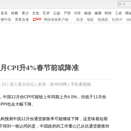
音乐
科教
青少
文化
艺术
公益
产经
汽车
旅游
健康
时尚
三农
商
直播中国
赛事直播
网络电视客户端
|
高清
电影
电视剧
纪录片
动
2月CPI升4%春节前或降准
23 |
进入复兴论坛
| 来源：新华08网 |
手机看视频
12月份CPI可能较上年同期上升4.0%，但低于11月份
份PPI也会大幅下降。
构预测中国12月份通货膨胀率可能继续下降，这意味着短期
下得到一致认同的是，中国政府的工作重心已从抗通货膨胀转