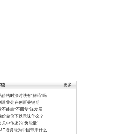
解读
更多
品价格时涨时跌有“解药”吗
制造业处在创新关键期
业不能靠“不回复”谋发展
油价金价下跌意味什么？
公关中传递的“负能量”
IMF增资能为中国带来什么