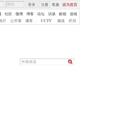
登录
注册
客服
设为首页
城
社区
微博
博客
论坛
访谈
邮箱
游戏
画片
公开课
播客
|
CCTV
频道
栏目