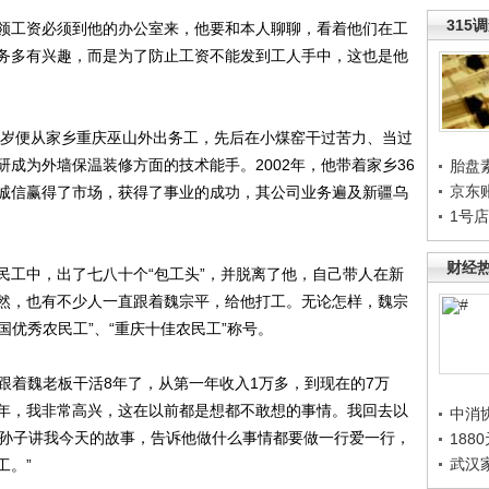
315
工资必须到他的办公室来，他要和本人聊聊，看着他们在工
务多有兴趣，而是为了防止工资不能发到工人手中，这也是他
岁便从家乡重庆巫山外出务工，先后在小煤窑干过苦力、当过
成为外墙保温装修方面的技术能手。2002年，他带着家乡36
胎盘
京东
诚信赢得了市场，获得了事业的成功，其公司业务遍及新疆乌
1号
财经
工中，出了七八十个“包工头”，并脱离了他，自己带人在新
然，也有不少人一直跟着魏宗平，给他打工。无论怎样，魏宗
国优秀农民工”、“重庆十佳农民工”称号。
跟着魏老板干活8年了，从第一年收入1万多，到现在的7万
年，我非常高兴，这在以前都是想都不敢想的事情。我回去以
中消
给孙子讲我今天的故事，告诉他做什么事情都要做一行爱一行，
188
武汉
工。”