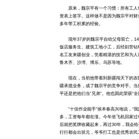
原来，魏宗平有一个习惯：所有工人领
资表上签字。这样做不是因为魏宗平对财
多年带工积累的经验。
现年37岁的魏宗平自幼父母双亡，14
饭店服务生、建筑工地小工，后经刻苦钻研
名工友来疆创业，凭着精湛的技艺和为人
鲁木齐、沙湾、博乐、乌苏等地。
现在，当初他带着到新疆闯天下的农民
疆承揽业务，成了魏宗平的竞争对手。当
平还是把他们当“兄弟”。他也因此荣获“全
“十佳作业能手”侯本春高兴地说，“我
多，工资每年都在涨。今年坐飞机回家过
后就把奖牌收藏起来，再过30年，我会
行行都会出状元，爷爷打工也是优秀农民