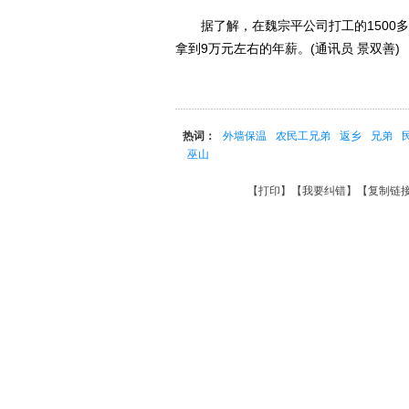
据了解，在魏宗平公司打工的1500多名
拿到9万元左右的年薪。(通讯员 景双善)
热词：
外墙保温
农民工兄弟
返乡
兄弟
巫山
【
打印
】【
我要纠错
】【
复制链