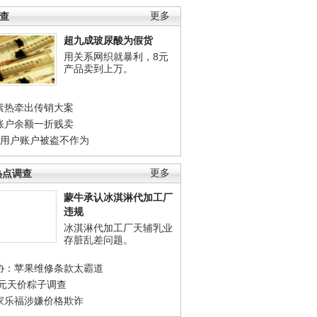
调查
更多
超九成玻尿酸为假货
用关系网织就暴利，8元
产品卖到上万。
素热牵出传销大案
账户余额一折贱卖
店用户账户被盗不作为
热点调查
更多
蒙牛承认冰淇淋代加工厂
违规
冰淇淋代加工厂天辅乳业
存脏乱差问题。
协：苹果维修条款太霸道
0元天价粽子调查
家乐福涉嫌价格欺诈