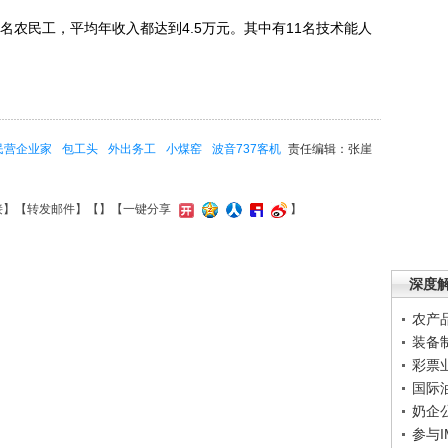
农民工，平均年收入都达到4.5万元。其中有11名技术能人
民营企业家
包工头
外出务工
小煤窑
波音737客机
责任编辑：张崖
接
】【
转发邮件
】【
】
【一键分享
】
深度
农产
装备
彩票
国际
奶企
参与