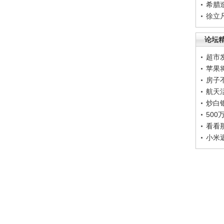
希腊
徐立
论坛
超市
苹果
房子
航天
炒白
50
看看
小米