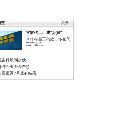
调查
更多
宜家代工厂成“弃妇”
合作存霸王条款，多家代
工厂被关。
宝案件波澜起伏
咖啡企业资金告急
吉案最迟7月底有结果