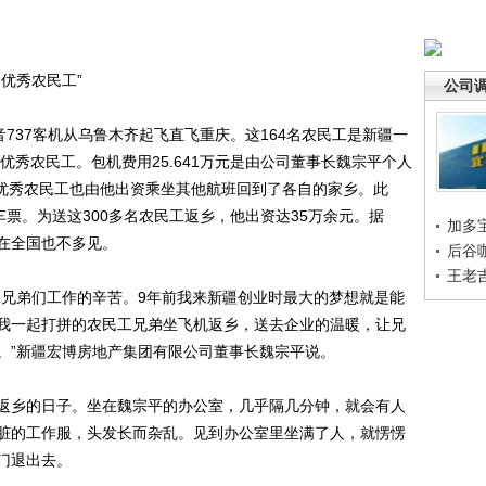
优秀农民工”
公司
37客机从乌鲁木齐起飞直飞重庆。这164名农民工是新疆一
优秀农民工。包机费用25.641万元是由公司董事长魏宗平个人
名优秀农民工也由他出资乘坐其他航班回到了各自的家乡。此
车票。为送这300多名农民工返乡，他出资达35万余元。据
加多
在全国也不多见。
后谷
王老
兄弟们工作的辛苦。9年前我来新疆创业时最大的梦想就是能
我一起打拼的农民工兄弟坐飞机返乡，送去企业的温暖，让兄
。”新疆宏博房地产集团有限公司董事长魏宗平说。
乡的日子。坐在魏宗平的办公室，几乎隔几分钟，就会有人
脏的工作服，头发长而杂乱。见到办公室里坐满了人，就愣愣
门退出去。