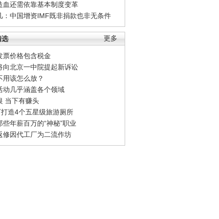
造血还需依靠基本制度变革
凡：中国增资IMF既非捐款也非无条件
精选
更多
发票价格包含税金
将向北京一中院提起新诉讼
不用该怎么放？
活动几乎涵盖各个领域
银 当下有赚头
0万打造4个五星级旅游厕所
那些年薪百万的“神秘”职业
返修因代工厂为二流作坊