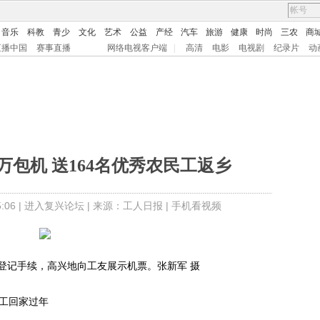
音乐
科教
青少
文化
艺术
公益
产经
汽车
旅游
健康
时尚
三农
商
直播中国
赛事直播
网络电视客户端
|
高清
电影
电视剧
纪录片
动
万包机 送164名优秀农民工返乡
06 |
进入复兴论坛
| 来源：工人日报 |
手机看视频
记手续，高兴地向工友展示机票。张新军 摄
工回家过年