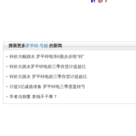
搜索更多
罗平锌
亏损
的新闻
锌价大幅跳水 罗平锌电等6股步步惊“锌”
锌价大跳水罗平锌电前三季存货计提超亿
锌价大跳水 罗平锌电前三季存货计提超亿
计提1亿减值准备 罗平锌电三季度盈转亏
学者当独董 拿钱不干事？