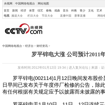
央视网
|
中国网络电视台
|
网站地图
首页
新闻
经济
体育
综艺
春晚
戏曲
音乐
科教
青少
文化
艺术
电视
频道大全
栏目大全
节目大全
直播中国
赛事直播
网络
中国网络电视台
>
经济台
>
财经资讯
>
罗平锌电大涨 公司预计2011
发布时间:2012年01月12日 19:34 |
进入复兴论坛
| 来源：证
罗平锌电(002114)1月12日晚间发布股
日早间已发布关于年度停厂检修的公告，除
有任何根据有关规定应予以披露而未披露的
罗平锌电于1月10日、11日、12日连续