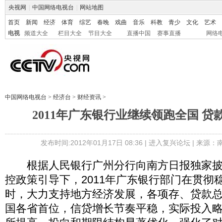
央视网
|
中国网络电视台
|
网站地图
首页
新闻
经济
体育
综艺
春晚
戏曲
音乐
科教
青少
文化
艺术
电视
频道大全
栏目大全
节目大全
直播中国
赛事直播
网络
中国网络电视台
>
经济台
>
财经资讯
>
2011年广东银行业继续领跑全国 贷款
发布时间:2012年01月17日 08:36 |
进入复兴论坛
| 来源：
根据人民银行广州分行向南方日报独家披
控政策引导下，2011年广东银行部门在贯彻
时，大力支持地方经济发展，各项存、贷款
国各省首位，信贷增长节奏平稳，实际投入