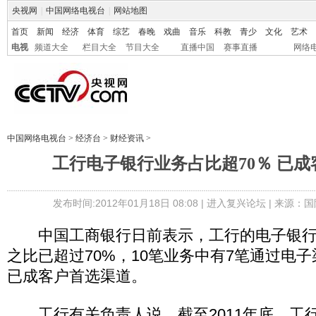
央视网
|
中国网络电视台
|
网站地图
首页
新闻
经济
体育
综艺
春晚
戏曲
音乐
科教
青少
文化
艺术
电视
频道大全
栏目大全
节目大全
直播中国
赛事直播
网络
中国网络电视台
>
经济台
>
财经资讯
>
工行电子银行业务占比超70％ 已
发布时间:2012年01月18日 08:08 |
进入复兴论坛
| 来源：国
中国工商银行日前表示，工行的电子银行
之比已超过70%，10笔业务中有7笔通过电
已成客户首选渠道。
工行有关负责人说，截至2011年底，工