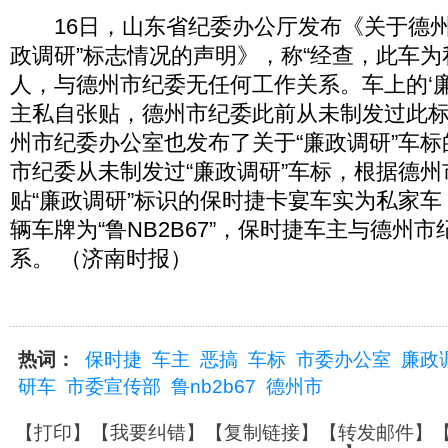
16日，山东省纪委办公厅发布《关于德州
政调研”标志情况的声明》，称“经查，此车
人，与德州市纪委无任何工作关系。车上的‘
主私自张贴，德州市纪委此前从未制发过此标志
州市纪委办公室也发布了关于“廉政调研”车
市纪委从未制发过“廉政调研”车标，根据德
贴“廉政调研”标识的保时捷卡宴车实为私家
辆车牌为“鲁NB2B67”，保时捷车主与德州
系。 （济南时报）
热词：
保时捷
车主
恶搞
车标
市委办公室
廉政
研车
市委宣传部
鲁nb2b67
德州市
【
打印
】【
我要纠错
】【
复制链接
】【
转发邮件
】