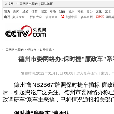
央视网
|
中国网络电视台
|
网站地图
首页
新闻
经济
体育
综艺
春晚
戏曲
音乐
科教
青少
文化
艺术
电视
频道大全
栏目大全
节目大全
直播中国
赛事直播
网络
中国网络电视台
>
经济台
>
财经资讯
>
德州市委网络办:保时捷"廉政车"
发布时间:2012年01月18日 08:08 |
进入复兴论坛
| 来源：
德州“鲁NB2B67”牌照保时捷车插标“廉政
后，引起舆论广泛关注。德州市委网络办称已
政调研车”系车主恶搞，已将情况通报相关部
保时捷“廉政车”遭否认