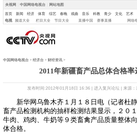
央视网
|
中国网络电视台
|
网站地图
首页
新闻
经济
体育
综艺
春晚
戏曲
音乐
科教
青少
文化
艺术
电视
频道大全
栏目大全
节目大全
直播中国
赛事直播
网络
中国网络电视台
>
经济台
>
财经资讯
>
2011年新疆畜产品总体合格率达
发布时间:2012年01月18日 16:36 |
进入复兴论坛
| 来源：
新华网乌鲁木齐１月１８日电（记者杜静
畜产品检测机构的抽样检测结果显示，２０
牛肉、鸡肉、牛奶等９类畜禽产品质量整体
体合格。