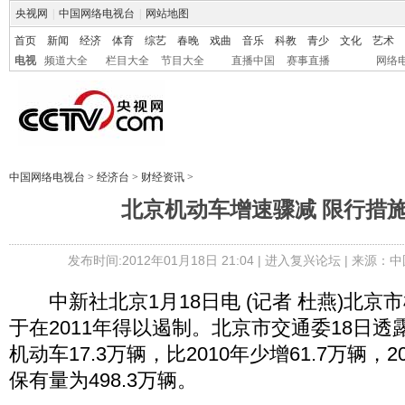
央视网
|
中国网络电视台
|
网站地图
首页
新闻
经济
体育
综艺
春晚
戏曲
音乐
科教
青少
文化
艺术
电视
频道大全
栏目大全
节目大全
直播中国
赛事直播
网络
中国网络电视台
>
经济台
>
财经资讯
>
北京机动车增速骤减 限行措
发布时间:2012年01月18日 21:04 |
进入复兴论坛
| 来源：中
中新社北京1月18日电 (记者 杜燕)北京
于在2011年得以遏制。北京市交通委18日透露
机动车17.3万辆，比2010年少增61.7万辆，
保有量为498.3万辆。