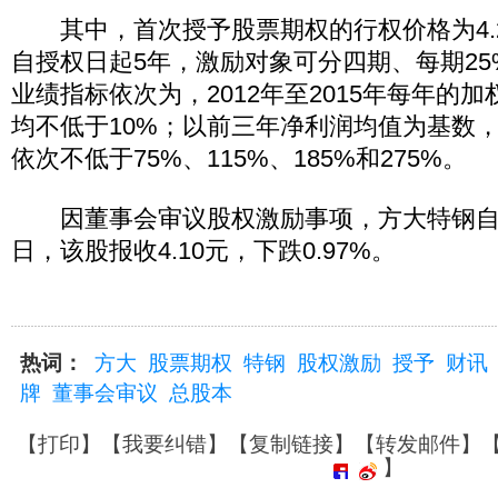
其中，首次授予股票期权的行权价格为4.
自授权日起5年，激励对象可分四期、每期2
业绩指标依次为，2012年至2015年每年的
均不低于10%；以前三年净利润均值为基数
依次不低于75%、115%、185%和275%。
因董事会审议股权激励事项，方大特钢自1月
日，该股报收4.10元，下跌0.97%。
热词：
方大
股票期权
特钢
股权激励
授予
财讯
牌
董事会审议
总股本
【
打印
】【
我要纠错
】【
复制链接
】【
转发邮件
】
】