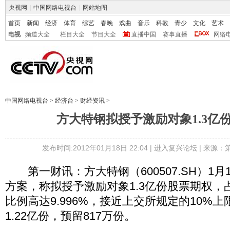
央视网
|
中国网络电视台
|
网站地图
首页
新闻
经济
体育
综艺
春晚
戏曲
音乐
科教
青少
文化
艺术
电视
频道大全
栏目大全
节目大全
直播中国
赛事直播
网络
中国网络电视台
>
经济台
>
财经资讯
>
方大特钢拟授予激励对象1.3亿
发布时间:2012年01月18日 22:04 |
进入复兴论坛
| 来源：
第一财讯：方大特钢（600507.SH）1月
方案，称拟授予激励对象1.3亿份股票期权，
比例高达9.996%，接近上交所规定的10%
1.22亿份，预留817万份。