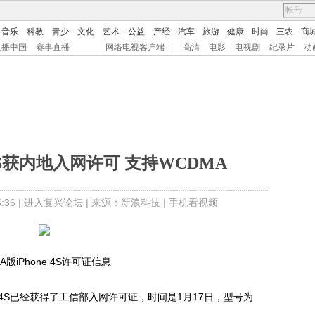
音乐
科教
青少
文化
艺术
公益
产经
汽车
旅游
健康
时尚
三农
商
直播中国
赛事直播
网络电视客户端
|
高清
电影
电视剧
纪录片
动
 4S获内地入网许可 支持WCDMA
36 |
进入复兴论坛
| 来源：新浪科技 |
手机看视频
A版iPhone 4S许可证信息
e 4S已经获得了工信部入网许可证，时间是1月17日，型号为