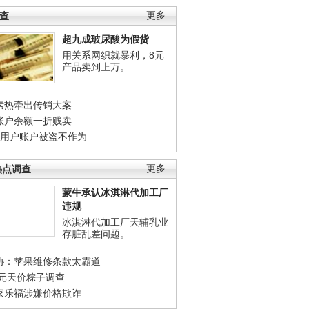
调查
更多
超九成玻尿酸为假货
用关系网织就暴利，8元
产品卖到上万。
素热牵出传销大案
账户余额一折贱卖
店用户账户被盗不作为
热点调查
更多
蒙牛承认冰淇淋代加工厂
违规
冰淇淋代加工厂天辅乳业
存脏乱差问题。
协：苹果维修条款太霸道
0元天价粽子调查
家乐福涉嫌价格欺诈