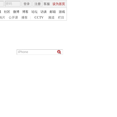
登录
注册
客服
设为首页
城
社区
微博
博客
论坛
访谈
邮箱
游戏
画片
公开课
播客
|
CCTV
频道
栏目