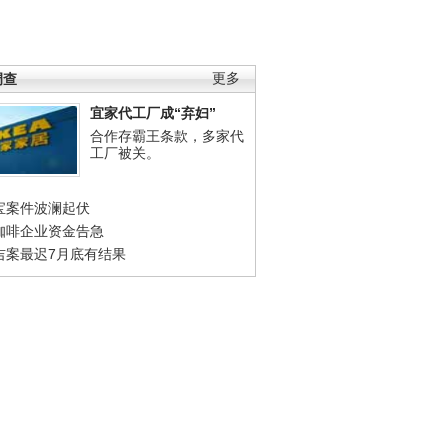
调查
更多
宜家代工厂成“弃妇”
合作存霸王条款，多家代
工厂被关。
宝案件波澜起伏
咖啡企业资金告急
吉案最迟7月底有结果