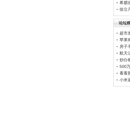
希腊
徐立
论坛
超市
苹果
房子
航天
炒白
50
看看
小米