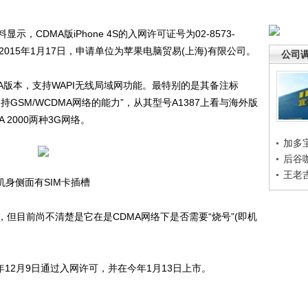
DMA版iPhone 4S的入网许可证号为02-8573-
至2015年1月17日，申请单位为苹果电脑贸易(上海)有限公司。
公司
版本，支持WAPI无线局域网功能。最特别的是其备注标
GSM/WCDMA网络的能力”，从其型号A1387上看与海外版
 2000两种3G网络。
加多
后谷
王老
机身侧面有SIM卡插槽
目前尚不清楚是它在是CDMA网络下是否需要“烧号”(即机
11年12月9日通过入网许可，并在今年1月13日上市。