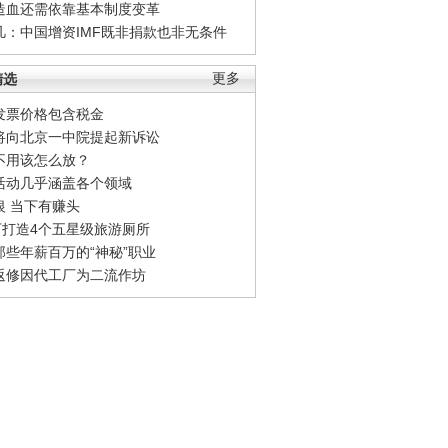
造血还需依靠基本制度变革
凡：中国增资IMF既非捐款也非无条件
精选
更多
发票价格包含税金
将向北京一中院提起新诉讼
不用该怎么放？
活动几乎涵盖各个领域
银 当下有赚头
0万打造4个五星级旅游厕所
那些年薪百万的“神秘”职业
返修因代工厂为二流作坊