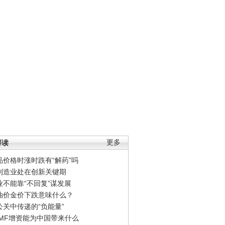
解读
更多
品价格时涨时跌有“解药”吗
制造业处在创新关键期
业不能靠“不回复”谋发展
油价金价下跌意味什么？
公关中传递的“负能量”
IMF增资能为中国带来什么