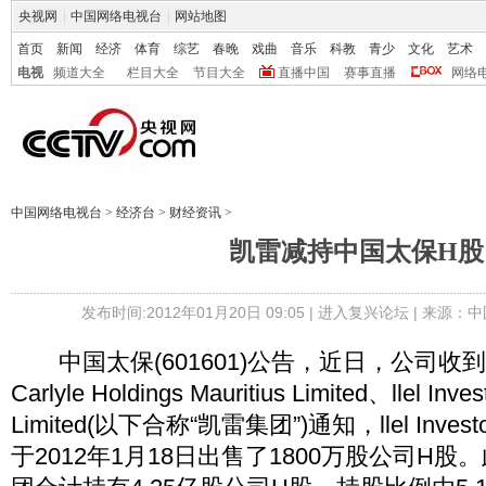
央视网
|
中国网络电视台
|
网站地图
首页
新闻
经济
体育
综艺
春晚
戏曲
音乐
科教
青少
文化
艺术
电视
频道大全
栏目大全
节目大全
直播中国
赛事直播
网络
中国网络电视台
>
经济台
>
财经资讯
>
凯雷减持中国太保H股
发布时间:2012年01月20日 09:05 |
进入复兴论坛
| 来源：中
中国太保(601601)公告，近日，公司收
Carlyle Holdings Mauritius Limited、llel Inves
Limited(以下合称“凯雷集团”)通知，llel Investors
于2012年1月18日出售了1800万股公司H