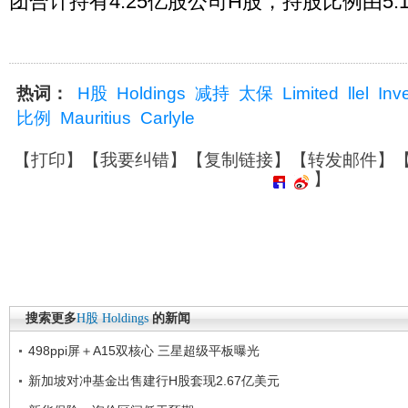
团合计持有4.25亿股公司H股，持股比例由5.1
热词：
H股
Holdings
减持
太保
Limited
llel
Inv
比例
Mauritius
Carlyle
【
打印
】【
我要纠错
】【
复制链接
】【
转发邮件
】
】
搜索更多
H股
Holdings
的新闻
498ppi屏＋A15双核心 三星超级平板曝光
新加坡对冲基金出售建行H股套现2.67亿美元