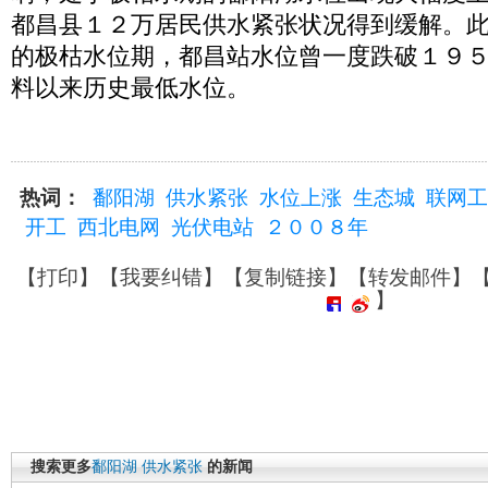
都昌县１２万居民供水紧张状况得到缓解。
的极枯水位期，都昌站水位曾一度跌破１９
料以来历史最低水位。
热词：
鄱阳湖
供水紧张
水位上涨
生态城
联网工
开工
西北电网
光伏电站
２００８年
【
打印
】【
我要纠错
】【
复制链接
】【
转发邮件
】
】
搜索更多
鄱阳湖
供水紧张
的新闻