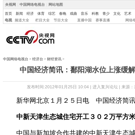
央视网
|
中国网络电视台
|
网站地图
首页
新闻
经济
体育
综艺
春晚
戏曲
音乐
科教
青少
文化
艺术
电视
频道大全
栏目大全
节目大全
直播中国
赛事直播
网络
中国网络电视台
>
经济台
>
财经资讯
>
中国经济简讯：鄱阳湖水位上涨缓
发布时间:2012年01月25日 10:04 |
进入复兴论坛
| 来源：
新华网北京１月２５日电 中国经济简
中新天津生态城住宅开工３０２万平方
中国与新加坡合作共建的中新天津生态城