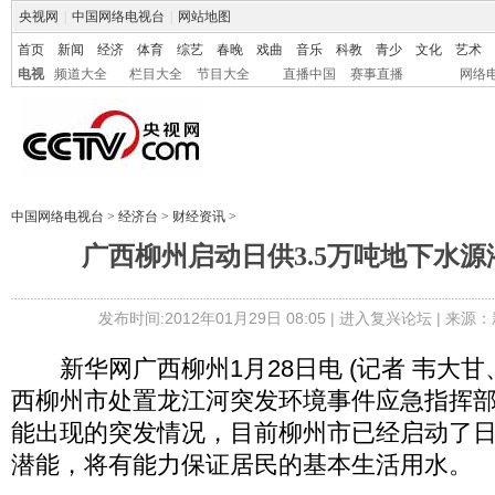
央视网
|
中国网络电视台
|
网站地图
首页
新闻
经济
体育
综艺
春晚
戏曲
音乐
科教
青少
文化
艺术
电视
频道大全
栏目大全
节目大全
直播中国
赛事直播
网络
中国网络电视台
>
经济台
>
财经资讯
>
广西柳州启动日供3.5万吨地下水
发布时间:2012年01月29日 08:05 |
进入复兴论坛
| 来源：
新华网广西柳州1月28日电 (记者 韦大甘、
西柳州市处置龙江河突发环境事件应急指挥
能出现的突发情况，目前柳州市已经启动了日供
潜能，将有能力保证居民的基本生活用水。