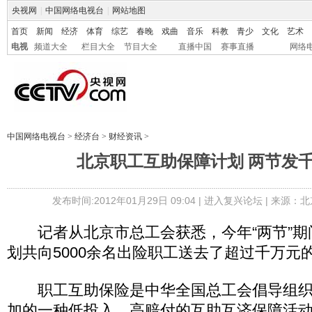
央视网
|
中国网络电视台
|
网站地图
首页
新闻
经济
体育
综艺
春晚
戏曲
音乐
科教
青少
文化
艺术
电视
频道大全
栏目大全
节目大全
直播中国
赛事直播
网络
中国网络电视台
>
经济台
>
财经资讯
>
北京职工互助保障计划 两节发
发布时间:2012年01月29日 09:04 |
进入复兴论坛
| 来源：北
记者从北京市总工会获悉，今年“两节”期
划共向5000余名出险职工送去了超过千万元
职工互助保险是中华全国总工会倡导组织
加的一种低投入、高赔付的互助互济保障活