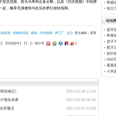
子亚历克斯、斑马马蒂和众多企鹅，以及《功夫熊猫》中的胖
希腊
一起，畅享充满激情与欢乐的梦幻游轮假期。
徐立
论坛
超市
达加斯加
怪物史瑞克
航线
功夫熊猫
梦工厂
运力
责任编辑：梁霄
苹果
房子
接
】【
转发邮件
】【
】
【一键分享
】
航天
炒白
50
看看
小米
旺斯惊魂记》
2012-01-28 12:24
大片预告来袭
2012-01-28 08:45
影全军覆没
2012-01-27 10:59