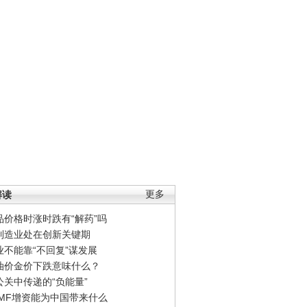
解读
更多
品价格时涨时跌有“解药”吗
制造业处在创新关键期
业不能靠“不回复”谋发展
油价金价下跌意味什么？
公关中传递的“负能量”
IMF增资能为中国带来什么