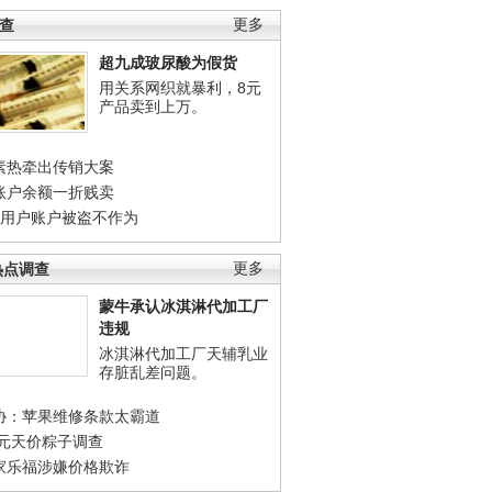
调查
更多
超九成玻尿酸为假货
用关系网织就暴利，8元
产品卖到上万。
素热牵出传销大案
账户余额一折贱卖
店用户账户被盗不作为
热点调查
更多
蒙牛承认冰淇淋代加工厂
违规
冰淇淋代加工厂天辅乳业
存脏乱差问题。
协：苹果维修条款太霸道
0元天价粽子调查
家乐福涉嫌价格欺诈