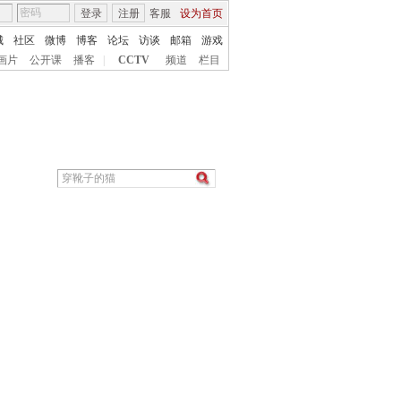
登录
注册
客服
设为首页
城
社区
微博
博客
论坛
访谈
邮箱
游戏
画片
公开课
播客
|
CCTV
频道
栏目