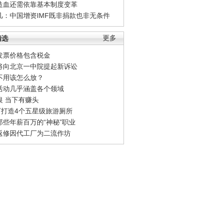
造血还需依靠基本制度变革
凡：中国增资IMF既非捐款也非无条件
精选
更多
发票价格包含税金
将向北京一中院提起新诉讼
不用该怎么放？
活动几乎涵盖各个领域
银 当下有赚头
0万打造4个五星级旅游厕所
那些年薪百万的“神秘”职业
返修因代工厂为二流作坊