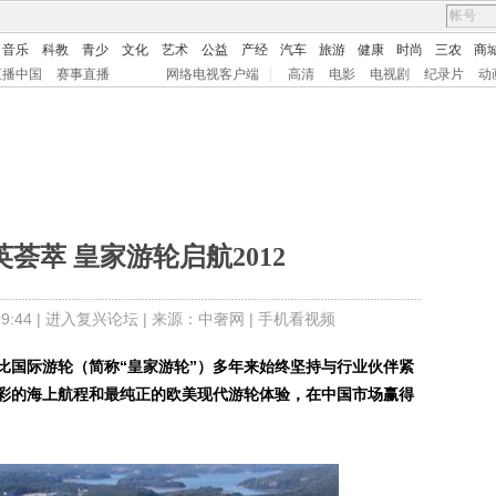
音乐
科教
青少
文化
艺术
公益
产经
汽车
旅游
健康
时尚
三农
商
直播中国
赛事直播
网络电视客户端
|
高清
电影
电视剧
纪录片
动
荟萃 皇家游轮启航2012
:44 |
进入复兴论坛
| 来源：中奢网 |
手机看视频
比国际游轮（简称“皇家游轮”）多年来始终坚持与行业伙伴紧
彩的海上航程和最纯正的欧美现代游轮体验，在中国市场赢得