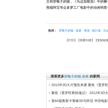
主和穿靴子的猫，《马达加斯加》中的狮
熊猫阿宝等众多梦工厂电影中的动画明星
热词：
穿靴子的猫
皇家
母港
航行者
马
【
打印
】【
我要纠错
】【
复制链
搜索更多
穿靴子的猫
皇家
的新闻
2012年3D大片预告来袭 聚焦《普罗
聚焦《普罗旺斯惊魂记》 2012年3D
第84届奥斯卡青睐3D与怀旧 华语电