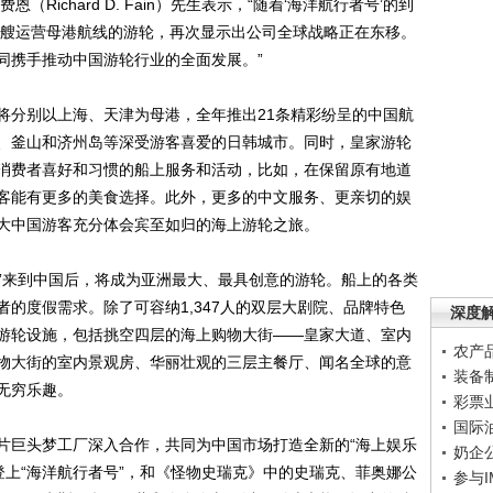
Richard D. Fain）先生表示，“随着‘海洋航行者号’的到
有两艘运营母港航线的游轮，再次显示出公司全球战略正在东移。
同携手推动中国游轮行业的全面发展。”
将分别以上海、天津为母港，全年推出21条精彩纷呈的中国航
、釜山和济州岛等深受游客喜爱的日韩城市。同时，皇家游轮
消费者喜好和习惯的船上服务和活动，比如，在保留原有地道
客能有更多的美食选择。此外，更多的中文服务、更亲切的娱
大中国游客充分体会宾至如归的海上游轮之旅。
号”来到中国后，将成为亚洲最大、最具创意的游轮。船上的各类
的度假需求。除了可容纳1,347人的双层大剧院、品牌特色
深度
游轮设施，包括挑空四层的海上购物大街——皇家大道、室内
农产
物大街的室内景观房、华丽壮观的三层主餐厅、闻名全球的意
装备
无穷乐趣。
彩票
国际
巨头梦工厂深入合作，共同为中国市场打造全新的“海上娱乐
奶企
口登上“海洋航行者号”，和《怪物史瑞克》中的史瑞克、菲奥娜公
参与