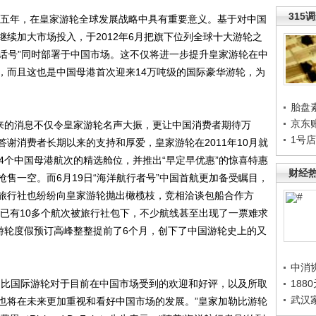
315
五年，在皇家游轮全球发展战略中具有重要意义。基于对中国
续加大市场投入，于2012年6月把旗下位列全球十大游轮之
神话号”同时部署于中国市场。这不仅将进一步提升皇家游轮在中
，而且这也是中国母港首次迎来14万吨级的国际豪华游轮，为
胎盘
京东
来的消息不仅令皇家游轮名声大振，更让中国消费者期待万
1号
谢消费者长期以来的支持和厚爱，皇家游轮在2011年10月就
月的4个中国母港航次的精选舱位，并推出“早定早优惠”的惊喜特惠
财经
售一空。而6月19日“海洋航行者号”中国首航更加备受瞩目，
旅行社也纷纷向皇家游轮抛出橄榄枝，竞相洽谈包船合作方
中已有10多个航次被旅行社包下，不少航线甚至出现了一票难求
的游轮度假预订高峰整整提前了6个月，创下了中国游轮史上的又
中消
比国际游轮对于目前在中国市场受到的欢迎和好评，以及所取
188
武汉
也将在未来更加重视和看好中国市场的发展。”皇家加勒比游轮