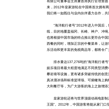
有限公司董事会主席兼首席执行官理查德 费恩（
来，2012年皇家游轮在中国将首次拥
我们将一如既往与业内伙伴通力合作，共
“海洋航行者号”2012年进入中国后，
线，目的地覆盖福冈、长崎、神户、冲绳
也将根据中国市场的特点推出更符合中国
西餐的同时，增加正宗的中餐菜单，让游
乐活动和更丰富的免税商品等，都将令广
排水量达137,276吨的“海洋航行者
娱乐项目将最大程度地满足不同类型消费者
攀岩墙等设施，更有诸多突破传统的创意
真冰溜冰场和标准篮球场、可俯瞰海上购
大利餐厅等，为广大游客的海上之旅增添
皇家游轮还将与世界顶级动画电影制片
王国”。2012年，中国游客将能从家门