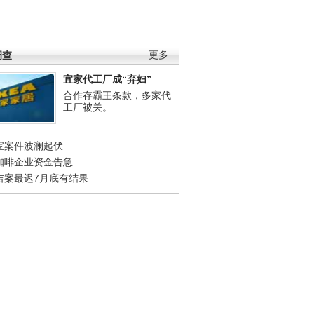
调查
更多
宜家代工厂成“弃妇”
合作存霸王条款，多家代
工厂被关。
宝案件波澜起伏
咖啡企业资金告急
吉案最迟7月底有结果