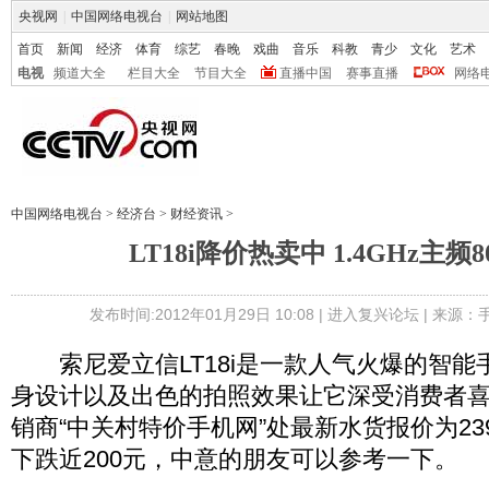
央视网
|
中国网络电视台
|
网站地图
首页
新闻
经济
体育
综艺
春晚
戏曲
音乐
科教
青少
文化
艺术
电视
频道大全
栏目大全
节目大全
直播中国
赛事直播
网络
中国网络电视台
>
经济台
>
财经资讯
>
LT18i降价热卖中 1.4GHz主频
发布时间:2012年01月29日 10:08 |
进入复兴论坛
| 来源：
索尼爱立信LT18i是一款人气火爆的智能
身设计以及出色的拍照效果让它深受消费者
销商“中关村特价手机网”处最新水货报价为23
下跌近200元，中意的朋友可以参考一下。