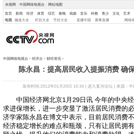
央视网
|
中国网络电视台
|
网站地图
首页
新闻
经济
体育
综艺
春晚
戏曲
音乐
科教
青少
文化
艺术
电视
频道大全
栏目大全
节目大全
直播中国
赛事直播
网络
中国网络电视台
>
经济台
>
财经资讯
>
陈永昌：提高居民收入提振消费 确
发布时间:2012年01月29日 10:34 |
进入复兴论坛
| 来源：中
中国经济网北京1月29日讯 今年的中央
求进保增长，进一步突显了激活居民消费的
济学家陈永昌在博文中表示，目前居民消费
经济稳定增长的难点和瓶颈，只有让居民拥