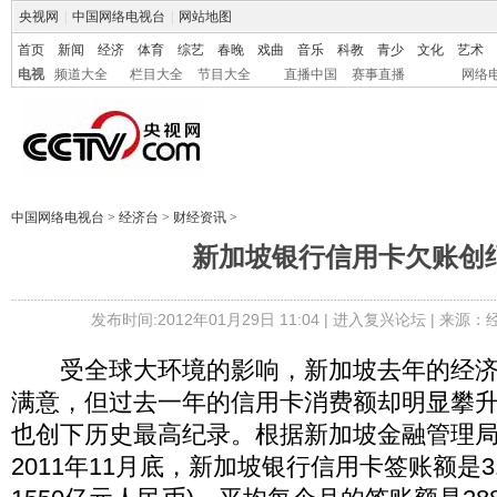
央视网
|
中国网络电视台
|
网站地图
首页
新闻
经济
体育
综艺
春晚
戏曲
音乐
科教
青少
文化
艺术
电视
频道大全
栏目大全
节目大全
直播中国
赛事直播
网络
中国网络电视台
>
经济台
>
财经资讯
>
新加坡银行信用卡欠账创
发布时间:2012年01月29日 11:04 |
进入复兴论坛
| 来源：
受全球大环境的影响，新加坡去年的经济
满意，但过去一年的信用卡消费额却明显攀
也创下历史最高纪录。根据新加坡金融管理
2011年11月底，新加坡银行信用卡签账额是31