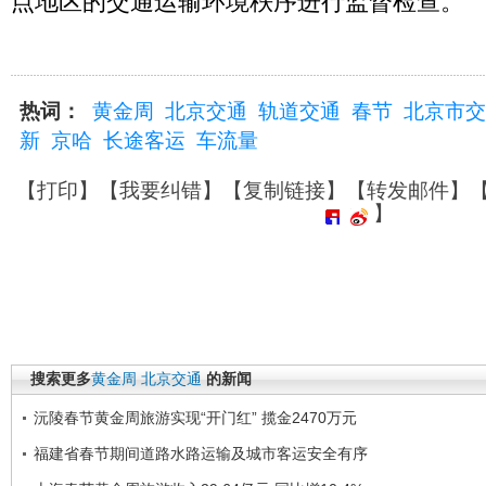
点地区的交通运输环境秩序进行监督检查。
热词：
黄金周
北京交通
轨道交通
春节
北京市交
新
京哈
长途客运
车流量
【
打印
】【
我要纠错
】【
复制链接
】【
转发邮件
】
】
搜索更多
黄金周
北京交通
的新闻
沅陵春节黄金周旅游实现“开门红” 揽金2470万元
福建省春节期间道路水路运输及城市客运安全有序