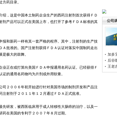
处方药目录。
绍，这是中国本土制药企业生产的西药注射剂首次获得ＦＤ
公司
射剂产品可以正式在美国上市，也打开了参考ＦＤＡ标准的其
报和新药一样有其一套严格的程序。其中，注射剂的生产技
ＤＡ批准的。国产注射剂获得ＦＤＡ认证对落实中国制药走出
展是极大的鼓舞。
加多
后谷
王老
业正在或打算向美国ＦＤＡ申报通用名药认证。已经获得Ｆ
认证的通用名药物均为片剂或外用软膏。
司２００６年初开始进行针对美国市场的制剂开发和产品注
药注射剂于２０１１年１２月通过ＦＤＡ正式批准。
先研发，被西医临床用于成人转移性大肠癌的治疗，以及一
研药在美国的专利于２００７年８月过期。