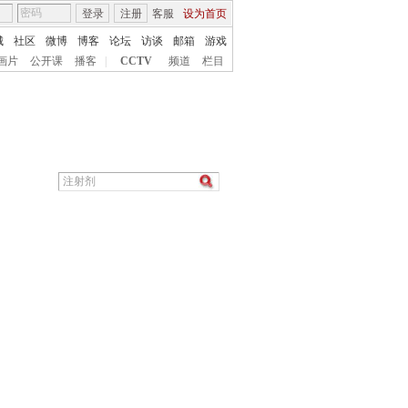
登录
注册
客服
设为首页
城
社区
微博
博客
论坛
访谈
邮箱
游戏
画片
公开课
播客
|
CCTV
频道
栏目