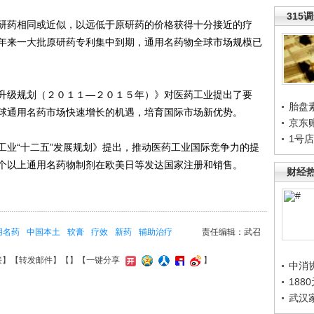
315
药相同或近似，以远低于原研药的价格获得十分接近的疗
年来一大批原研药专利集中到期，通用名药物全球市场规模已
级规划（２０１１—２０１５年）》对医药工业提出了要
胎盘
球通用名药市场快速增长的机遇，培育国际市场新优势。
京东
1号
业“十二五”发展规划》提出，推动医药工业国际竞争力的提
个以上通用名药物制剂在欧美日等发达国家注册和销售。
财经
用名药
中国本土
软膏
疗效
新药
辅助治疗
责任编辑：武召
接
】【
转发邮件
】【
】
【一键分享
】
中消
188
武汉