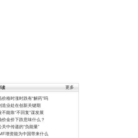
解读
更多
品价格时涨时跌有“解药”吗
制造业处在创新关键期
业不能靠“不回复”谋发展
油价金价下跌意味什么？
公关中传递的“负能量”
IMF增资能为中国带来什么