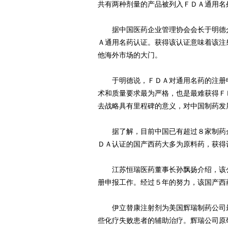
共有两种剂量的产品被列入ＦＤＡ通用名
据中国医药企业管理协会会长于明德介
Ａ通用名药认证。获得该认证意味着该注
他海外市场的大门。
于明德说，ＦＤＡ对通用名药的注册申
术和质量要求最为严格，也是最难获得Ｆ
去战略具有里程碑的意义，对中国制药发
据了解，目前中国已有超过８家制药企
ＤＡ认证的国产西药大多为原料药，获得
江苏恒瑞医药董事长孙飘扬介绍，该公
册申报工作。经过５年的努力，该国产西
伊立替康注射剂为美国辉瑞制药公司最
些化疗失败患者的辅助治疗。辉瑞公司原