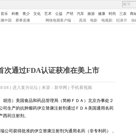
音乐
科教
青少
文化
艺术
公益
产经
汽车
旅游
健康
时尚
三农
商
直播中国
赛事直播
网络电视客户端
|
高清
电影
电视剧
纪录片
动
首次通过FDA认证获准在美上市
:04 |
进入复兴论坛
| 来源：新华网 |
手机看视频
胡浩）美国食品和药品管理局（简称ＦＤＡ）北京办事处２
公司生产的抗肿瘤药伊立替康注射剂通过ＦＤＡ美国通用名药
产西药注射剂。
瑞公司获得批准的伊立替康注射剂为通用名药（非专利药），