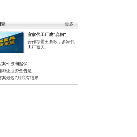
调查
更多
宜家代工厂成“弃妇”
合作存霸王条款，多家代
工厂被关。
宝案件波澜起伏
咖啡企业资金告急
吉案最迟7月底有结果