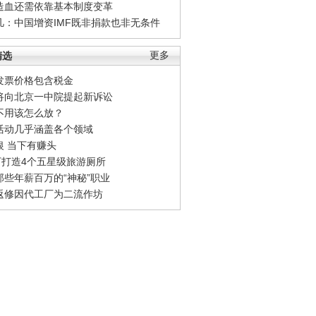
造血还需依靠基本制度变革
凡：中国增资IMF既非捐款也非无条件
精选
更多
发票价格包含税金
将向北京一中院提起新诉讼
不用该怎么放？
活动几乎涵盖各个领域
银 当下有赚头
0万打造4个五星级旅游厕所
那些年薪百万的“神秘”职业
返修因代工厂为二流作坊