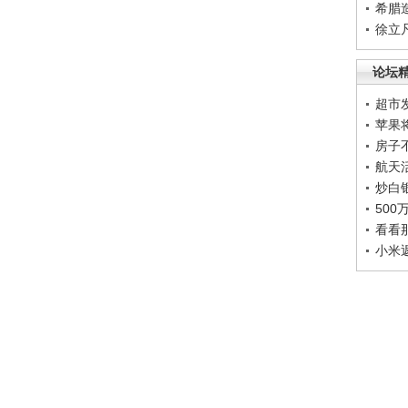
希腊
徐立
论坛
超市
苹果
房子
航天
炒白
50
看看
小米