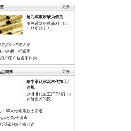
调查
更多
超九成玻尿酸为假货
用关系网织就暴利，8元
产品卖到上万。
素热牵出传销大案
账户余额一折贱卖
店用户账户被盗不作为
热点调查
更多
蒙牛承认冰淇淋代加工厂
违规
冰淇淋代加工厂天辅乳业
存脏乱差问题。
协：苹果维修条款太霸道
0元天价粽子调查
家乐福涉嫌价格欺诈