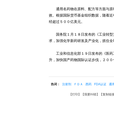
通用名药物在原料、配方等方面与原研
效。根据国际货币基金组织数据，随着近
经超过５００亿美元。
国务院１月１８日发布的《工业转型升
求，加强化学新药研发及产业化，抓住全
工业和信息化部１９日发布的《医药工
升，加快国产药物国际认证步伐，２００
热词：
注射剂
ＦＤＡ
西药
FDA认证
通
【
打印
】【
我要纠错
】【
复制链