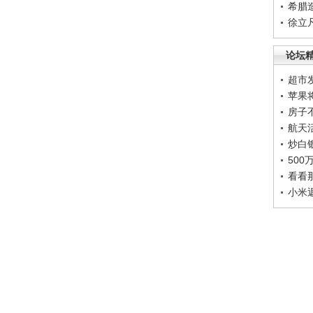
希腊
徐立
论坛
超市
苹果
房子
航天
炒白
50
看看
小米