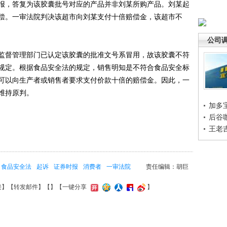
报，答复为该胶囊批号对应的产品并非刘某所购产品。刘某起
偿。一审法院判决该超市向刘某支付十倍赔偿金，该超市不
公司
督管理部门已认定该胶囊的批准文号系冒用，故该胶囊不符
规定。根据食品安全法的规定，销售明知是不符合食品安全标
可以向生产者或销售者要求支付价款十倍的赔偿金。因此，一
维持原判。
加多
后谷
王老
食品安全法
起诉
证券时报
消费者
一审法院
责任编辑：胡巨
接
】【
转发邮件
】【
】
【一键分享
】