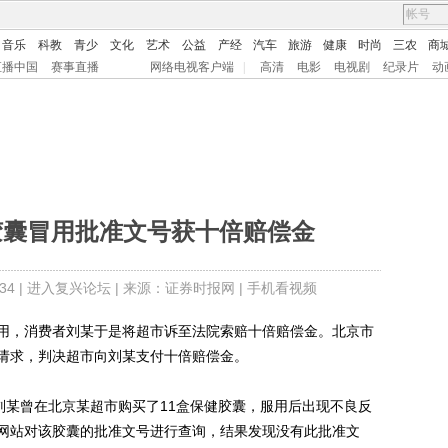
音乐
科教
青少
文化
艺术
公益
产经
汽车
旅游
健康
时尚
三农
商
直播中国
赛事直播
网络电视客户端
|
高清
电影
电视剧
纪录片
动
胶囊冒用批准文号获十倍赔偿金
4 |
进入复兴论坛
| 来源：证券时报网 |
手机看视频
，消费者刘某于是将超市诉至法院索赔十倍赔偿金。北京市
请求，判决超市向刘某支付十倍赔偿金。
某曾在北京某超市购买了11盒保健胶囊，服用后出现不良反
网站对该胶囊的批准文号进行查询，结果发现没有此批准文