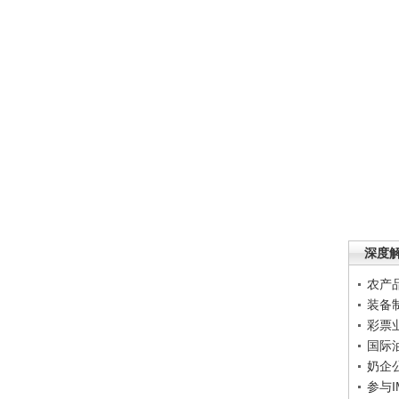
深度
农产
装备
彩票
国际
奶企
参与