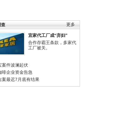
调查
更多
宜家代工厂成“弃妇”
合作存霸王条款，多家代
工厂被关。
宝案件波澜起伏
咖啡企业资金告急
吉案最迟7月底有结果