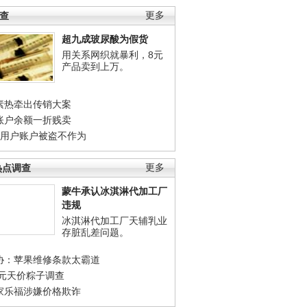
调查
更多
超九成玻尿酸为假货
用关系网织就暴利，8元
产品卖到上万。
素热牵出传销大案
账户余额一折贱卖
店用户账户被盗不作为
热点调查
更多
蒙牛承认冰淇淋代加工厂
违规
冰淇淋代加工厂天辅乳业
存脏乱差问题。
协：苹果维修条款太霸道
0元天价粽子调查
家乐福涉嫌价格欺诈