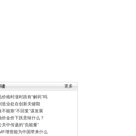
解读
更多
品价格时涨时跌有“解药”吗
制造业处在创新关键期
业不能靠“不回复”谋发展
油价金价下跌意味什么？
公关中传递的“负能量”
IMF增资能为中国带来什么