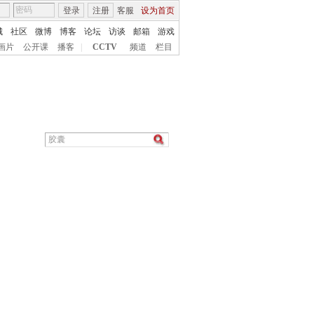
登录
注册
客服
设为首页
城
社区
微博
博客
论坛
访谈
邮箱
游戏
画片
公开课
播客
|
CCTV
频道
栏目