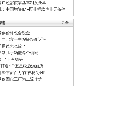
造血还需依靠基本制度变革
凡：中国增资IMF既非捐款也非无条件
精选
更多
发票价格包含税金
将向北京一中院提起新诉讼
不用该怎么放？
活动几乎涵盖各个领域
银 当下有赚头
0万打造4个五星级旅游厕所
那些年薪百万的“神秘”职业
返修因代工厂为二流作坊