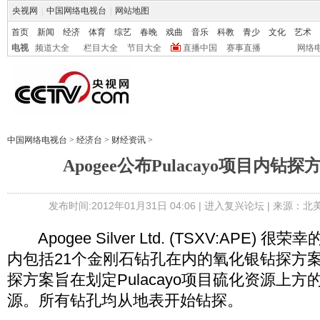
央视网
|
中国网络电视台
|
网站地图
首页
新闻
经济
体育
综艺
春晚
戏曲
音乐
科教
青少
文化
艺术
电视
频道大全
栏目大全
节目大全
直播中国
赛事直播
网络
中国网络电视台
>
经济台
>
财经资讯
>
Apogee公布Pulacayo项目内钻
发布时间:2012年01月31日 04:06 |
进入复兴论坛
| 来源：北
Apogee Silver Ltd. (TSXV:APE) 很荣
内包括21个金刚石钻孔在内的氧化银钻探方
探方案旨在划定Pulacayo项目硫化资源上
源。所有钻孔均从地表开始钻探。