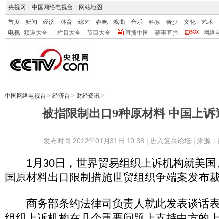
央视网
|
中国网络电视台
|
网站地图
首页
新闻
经济
体育
综艺
春晚
戏曲
音乐
科教
青少
文化
艺术
电视
频道大全
栏目大全
节目大全
直播中国
赛事直播
网络
中国网络电视台
>
经济台
>
财经资讯
>
被指限制出口9种原材料 中国上诉
发布时间:2012年01月31日 10:38 |
进入复兴论坛
| 来源：
1月30日，世界贸易组织上诉机构就美国
国原材料出口限制措施世贸组织争端案发布
商务部条约法律司负责人就此发表谈话表
组织上诉机构在几个重要问题上支持中方的