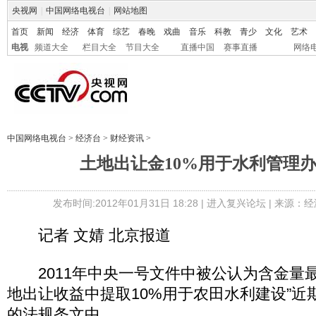
央视网
|
中国网络电视台
|
网站地图
首页
新闻
经济
体育
综艺
春晚
戏曲
音乐
科教
青少
文化
艺术
电视
频道大全
栏目大全
节目大全
直播中国
赛事直播
网络
中国网络电视台
>
经济台
>
财经资讯
>
土地出让金10%用于水利管理
发布时间:2012年01月31日 18:28 |
进入复兴论坛
| 来源：经
记者 文婧 北京报道
2011年中央一号文件中被公认为含金量最
地出让收益中提取10%用于农田水利建设”近
的法规条文中。