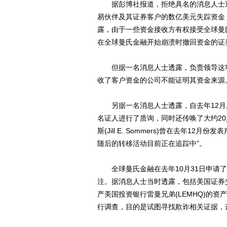
据彭博社报道，拒绝具名的消息人士透
易伙伴及其证券客户的数亿美元失踪资金
露，由于一些资金接收方有权接受全球曼
在全球曼氏金融开始崩溃时撤回资金的证
但据一名消息人士透露，负责领导这项调
收了客户资金的公司不能证明其资金来源
另据一名消息人士透露，自去年12月底
名证人进行了质询，同时还传唤了大约2
斯(Jill E. Sommers)曾在去年
随后的转移活动目前正在追踪中”。
全球曼氏金融在去年10月31日申请了
注。据消息人士当时透露，包括美国证券交
产美国投资银行雷曼兄弟(LEMHQ)的
行调查，目的是试图寻找欺诈相关证据，