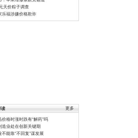
0元天价粽子调查
家乐福涉嫌价格欺诈
解读
更多
品价格时涨时跌有“解药”吗
制造业处在创新关键期
业不能靠“不回复”谋发展