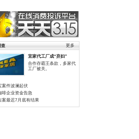
调查
更多
宜家代工厂成“弃妇”
合作存霸王条款，多家代
工厂被关。
宝案件波澜起伏
咖啡企业资金告急
吉案最迟7月底有结果