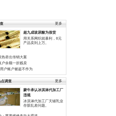
调查
更多
超九成玻尿酸为假货
用关系网织就暴利，8元
产品卖到上万。
素热牵出传销大案
账户余额一折贱卖
店用户账户被盗不作为
热点调查
更多
蒙牛承认冰淇淋代加工厂
违规
冰淇淋代加工厂天辅乳业
存脏乱差问题。
协：苹果维修条款太霸道