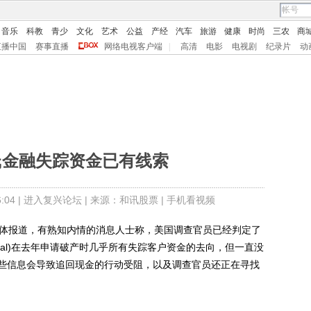
音乐
科教
青少
文化
艺术
公益
产经
汽车
旅游
健康
时尚
三农
商
直播中国
赛事直播
网络电视客户端
|
高清
电影
电视剧
纪录片
动
氏金融失踪资金已有线索
04 |
进入复兴论坛
| 来源：和讯股票 |
手机看视频
体报道，有熟知内情的消息人士称，美国调查官员已经判定了
obal)在去年申请破产时几乎所有失踪客户资金的去向，但一直没
些信息会导致追回现金的行动受阻，以及调查官员还正在寻找