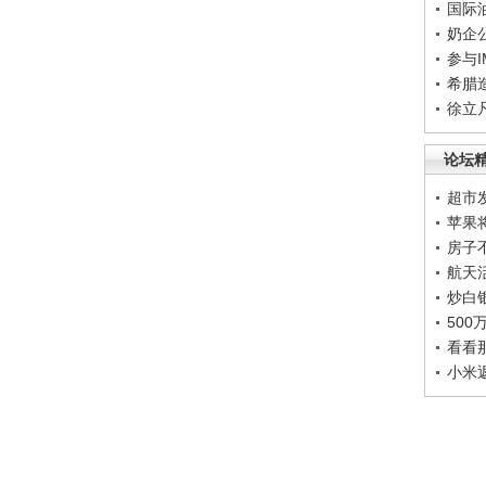
国际
奶企
参与
希腊
徐立
论坛
超市
苹果
房子
航天
炒白
50
看看
小米