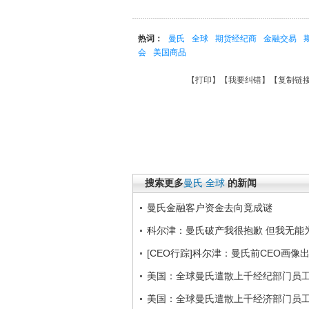
热词：
曼氏
全球
期货经纪商
金融交易
会
美国商品
【
打印
】【
我要纠错
】【
复制链
搜索更多
曼氏
全球
的新闻
曼氏金融客户资金去向竟成谜
科尔津：曼氏破产我很抱歉 但我无能
[CEO行踪]科尔津：曼氏前CEO画像
美国：全球曼氏遣散上千经纪部门员
美国：全球曼氏遣散上千经济部门员