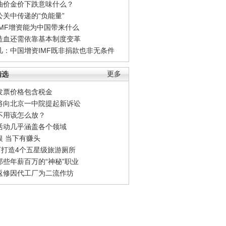
油价金价下跌意味什么？
公关中传递的“负能量”
IMF增资能为中国带来什么
造血还需依靠基本制度变革
凡：中国增资IMF既非捐款也非无条件
精选
更多
发票价格包含税金
将向北京一中院提起新诉讼
不用该怎么放？
活动几乎涵盖各个领域
银 当下有赚头
0万打造4个五星级旅游厕所
那些年薪百万的“神秘”职业
返修因代工厂为二流作坊