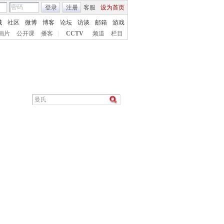
登录
注册
客服
设为首页
城
社区
微博
博客
论坛
访谈
邮箱
游戏
画片
公开课
播客
|
CCTV
频道
栏目