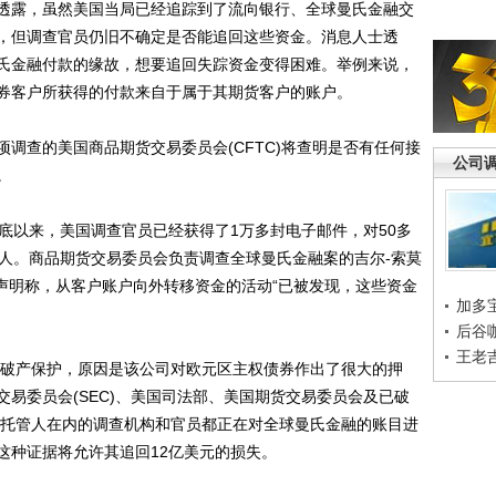
露，虽然美国当局已经追踪到了流向银行、全球曼氏金融交
，但调查官员仍旧不确定是否能追回这些资金。消息人士透
氏金融付款的缘故，想要追回失踪资金变得困难。举例来说，
券客户所获得的付款来自于属于其期货客户的账户。
查的美国商品期货交易委员会(CFTC)将查明是否有任何接
公司
。
以来，美国调查官员已经获得了1万多封电子邮件，对50多
0人。商品期货交易委员会负责调查全球曼氏金融案的吉尔-索莫
12月份发表声明称，从客户账户向外转移资金的活动“已被发现，这些资金
加多
后谷
王老
破产保护，原因是该公司对欧元区主权债券作出了很大的押
易委员会(SEC)、美国司法部、美国期货交易委员会及已破
资产托管人在内的调查机构和官员都正在对全球曼氏金融的账目进
这种证据将允许其追回12亿美元的损失。