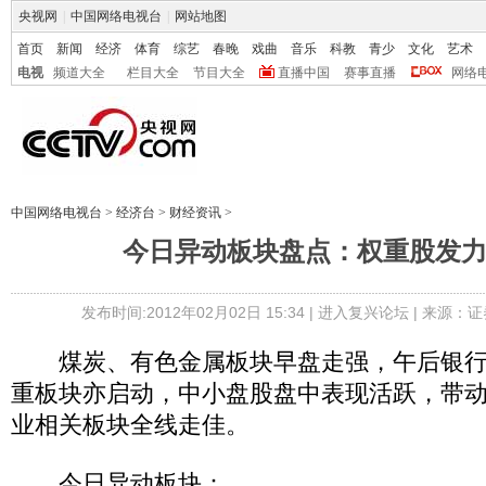
央视网
|
中国网络电视台
|
网站地图
首页
新闻
经济
体育
综艺
春晚
戏曲
音乐
科教
青少
文化
艺术
电视
频道大全
栏目大全
节目大全
直播中国
赛事直播
网络
中国网络电视台
>
经济台
>
财经资讯
>
今日异动板块盘点：权重股发
发布时间:2012年02月02日 15:34 |
进入复兴论坛
| 来源：证
煤炭、有色金属板块早盘走强，午后银行
重板块亦启动，中小盘股盘中表现活跃，带
业相关板块全线走佳。
今日异动板块：