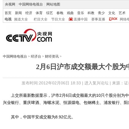
央视网
|
中国网络电视台
|
网站地图
首页
新闻
经济
体育
综艺
春晚
戏曲
音乐
科教
青少
文化
艺术
电视
频道大全
栏目大全
节目大全
直播中国
赛事直播
网络
中国网络电视台
>
经济台
>
财经资讯
>
2月6日沪市成交额最大个股为
发布时间:2012年02月06日 18:33 |
进入复兴论坛
| 来源：证
上交所最新数据显示，沪市2月6日成交额最大的10只个股分别为中
兴业银行、重庆啤酒、海螺水泥、恒源煤电、包钢稀土、浦发银行、阳
其中，中国平安成交额为8.92亿元。